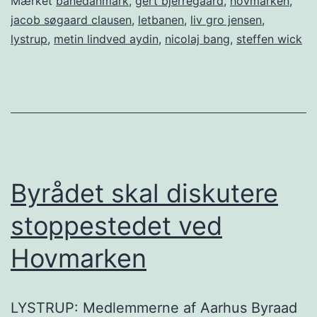
Mærket
banedanmark
,
gert bjerregaard
,
hovmarken
,
jacob søgaard clausen
,
letbanen
,
liv gro jensen
,
lystrup
,
metin lindved aydin
,
nicolaj bang
,
steffen wick
Byrådet skal diskutere
stoppestedet ved
Hovmarken
LYSTRUP: Medlemmerne af Aarhus Byraad