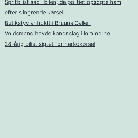
Spritbilist sad i bilen, da politiet opsøgte ham
efter slingrende kørsel
Butikstyv anholdt i Bruuns Galleri
Voldsmand havde kanonslag i lommerne
28-årig bilist sigtet for narkokørsel