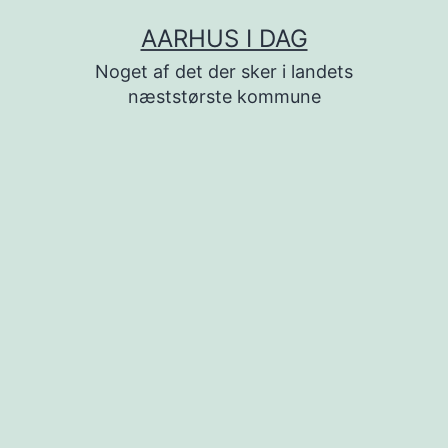
Fortsæt
AARHUS I DAG
til
Noget af det der sker i landets
indhold
næststørste kommune