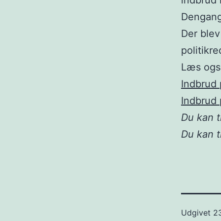
indbrud 
Dengang 
Der blev
politikr
Læs ogs
Indbrud 
Indbrud 
Du kan 
Du kan t
Udgivet
2