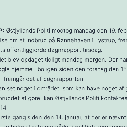
P:
Østjyllands Politi modtog mandag den 19. feb
se om et indbrud på Rønnehaven i Lystrup, fre
iets offentliggjorde døgnrapport tirsdag.
et blev opdaget tidligt mandag morgen. Der har
gle hjemme i boligen siden den torsdag den 15.
0, fremgår det af døgnrapporten.
n set noget i området, som kan have noget af 
ruddet at gøre, kan Østjyllands Politi kontakte
114.
ørste gang siden den 14. januar, at der er nævnt