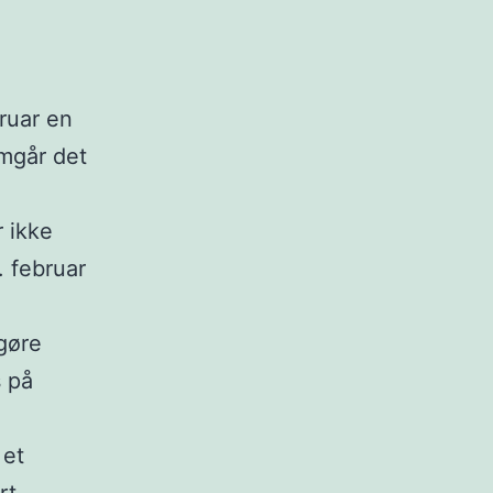
ruar en
mgår det
 ikke
 februar
gøre
s på
 et