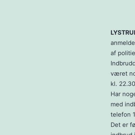
LYSTRU
anmeldel
af polit
Indbrudd
været no
kl. 22.3
Har noge
med indb
telefon 
Det er f