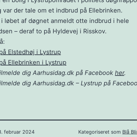
i en bolig i Lystrupområdet i politiets døgnrappo
var der tale om et indbrud på Ellebrinken.
 i løbet af døgnet anmeldt otte indbrud i hele
edsen – deraf to på Hyldevej i Risskov.
å:
på Elstedhøj i Lystrup
på Ellebrinken i Lystrup
tilmelde dig Aarhusidag.dk på Facebook
her
.
ilmelde dig Aarhusidag.dk – Lystrup på Facebo
3. februar 2024
Kategoriseret som
Blå Bl