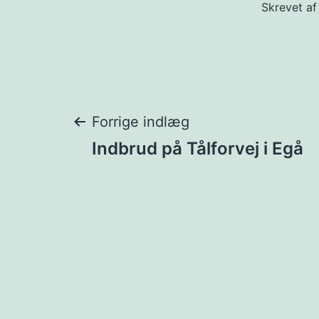
Skrevet a
Indlægsnavigat
Forrige indlæg
Indbrud på Tålforvej i Egå