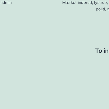
f
admin
Mærket
indbrud
,
lystrup
,
politi
,
ion
To i