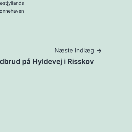
østjyllands
rønnehaven
Næste indlæg
ndbrud på Hyldevej i Risskov