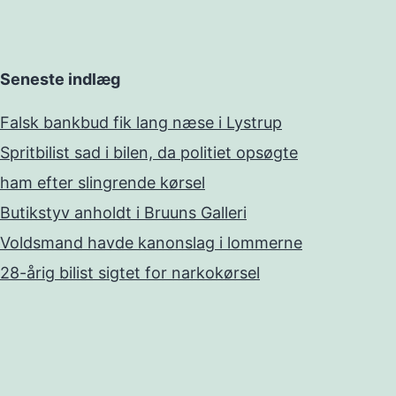
Seneste indlæg
Falsk bankbud fik lang næse i Lystrup
Spritbilist sad i bilen, da politiet opsøgte
ham efter slingrende kørsel
Butikstyv anholdt i Bruuns Galleri
Voldsmand havde kanonslag i lommerne
28-årig bilist sigtet for narkokørsel