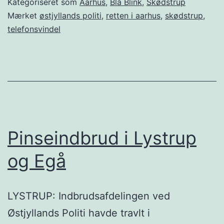
Kategoriseret som
Aarhus
,
Blå Blink
,
Skødstrup
Mærket
østjyllands politi
,
retten i aarhus
,
skødstrup
,
telefonsvindel
Pinseindbrud i Lystrup
og Egå
LYSTRUP: Indbrudsafdelingen ved
Østjyllands Politi havde travlt i