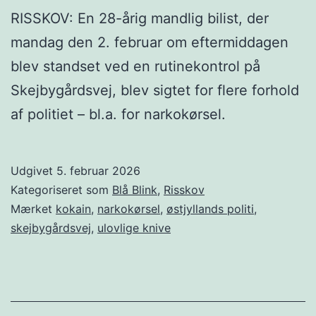
RISSKOV: En 28-årig mandlig bilist, der
mandag den 2. februar om eftermiddagen
blev standset ved en rutinekontrol på
Skejbygårdsvej, blev sigtet for flere forhold
af politiet – bl.a. for narkokørsel.
Udgivet
5. februar 2026
Kategoriseret som
Blå Blink
,
Risskov
Mærket
kokain
,
narkokørsel
,
østjyllands politi
,
skejbygårdsvej
,
ulovlige knive