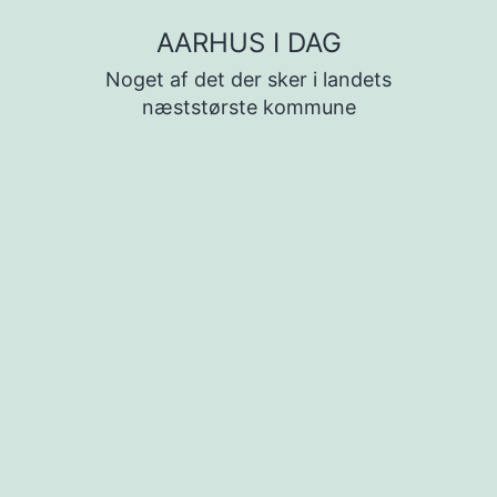
Fortsæt
AARHUS I DAG
til
Noget af det der sker i landets
indhold
næststørste kommune