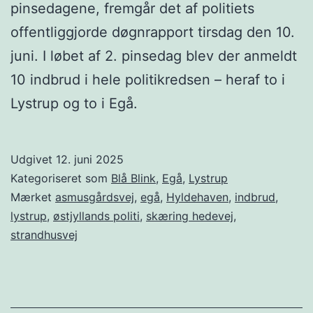
pinsedagene, fremgår det af politiets
offentliggjorde døgnrapport tirsdag den 10.
juni. I løbet af 2. pinsedag blev der anmeldt
10 indbrud i hele politikredsen – heraf to i
Lystrup og to i Egå.
Udgivet
12. juni 2025
Kategoriseret som
Blå Blink
,
Egå
,
Lystrup
Mærket
asmusgårdsvej
,
egå
,
Hyldehaven
,
indbrud
,
lystrup
,
østjyllands politi
,
skæring hedevej
,
strandhusvej