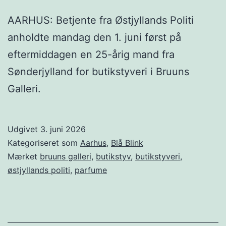
AARHUS: Betjente fra Østjyllands Politi
anholdte mandag den 1. juni først på
eftermiddagen en 25-årig mand fra
Sønderjylland for butikstyveri i Bruuns
Galleri.
Udgivet
3. juni 2026
Kategoriseret som
Aarhus
,
Blå Blink
Mærket
bruuns galleri
,
butikstyv
,
butikstyveri
,
østjyllands politi
,
parfume