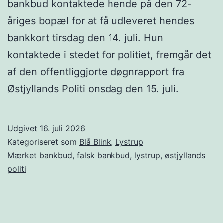
bankbud kontaktede hende på den 72-
åriges bopæl for at få udleveret hendes
bankkort tirsdag den 14. juli. Hun
kontaktede i stedet for politiet, fremgår det
af den offentliggjorte døgnrapport fra
Østjyllands Politi onsdag den 15. juli.
Udgivet
16. juli 2026
Kategoriseret som
Blå Blink
,
Lystrup
Mærket
bankbud
,
falsk bankbud
,
lystrup
,
østjyllands
politi