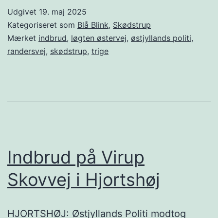
Udgivet
19. maj 2025
Kategoriseret som
Blå Blink
,
Skødstrup
Mærket
indbrud
,
løgten østervej
,
østjyllands politi
,
randersvej
,
skødstrup
,
trige
Indbrud på Virup
Skovvej i Hjortshøj
HJORTSHØJ: Østjyllands Politi modtog