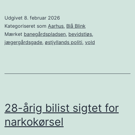
Udgivet
8. februar 2026
Kategoriseret som
Aarhus
,
Blå Blink
Mærket
banegårdspladsen
,
bevidstløs
,
jægergårdsgade
,
østjyllands politi
,
vold
28-årig bilist sigtet for
narkokørsel