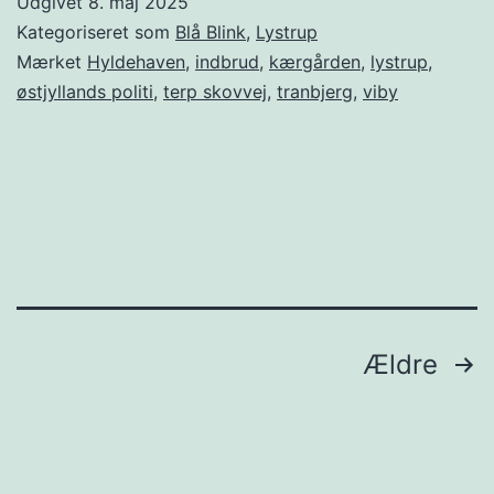
Udgivet
8. maj 2025
Kategoriseret som
Blå Blink
,
Lystrup
Mærket
Hyldehaven
,
indbrud
,
kærgården
,
lystrup
,
østjyllands politi
,
terp skovvej
,
tranbjerg
,
viby
Indlægsinddeling
Ældre