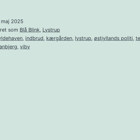
. maj 2025
eret som
Blå Blink
,
Lystrup
yldehaven
,
indbrud
,
kærgården
,
lystrup
,
østjyllands politi
,
t
ranbjerg
,
viby