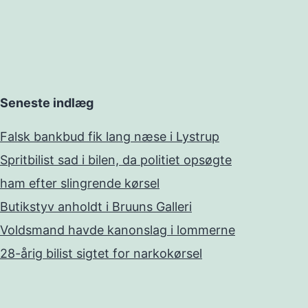
Seneste indlæg
Falsk bankbud fik lang næse i Lystrup
Spritbilist sad i bilen, da politiet opsøgte
ham efter slingrende kørsel
Butikstyv anholdt i Bruuns Galleri
Voldsmand havde kanonslag i lommerne
28-årig bilist sigtet for narkokørsel