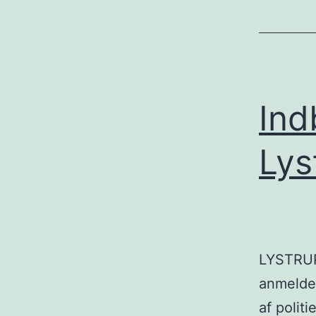
Ind
Lys
LYSTRUP:
anmeldel
af polit