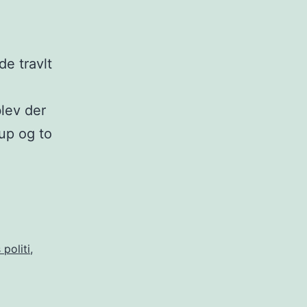
e travlt
blev der
rup og to
 politi
,