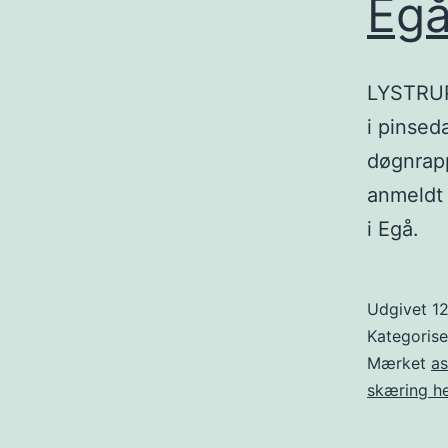
Eg
LYSTRUP:
i pinsed
døgnrapp
anmeldt 
i Egå.
Udgivet
12
Kategoris
Mærket
a
skæring h