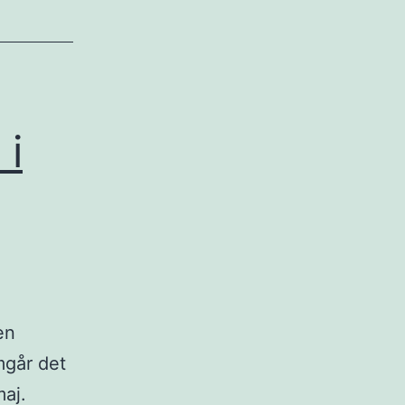
 i
en
mgår det
maj.