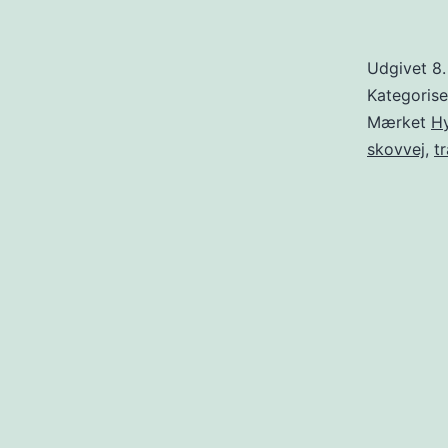
Udgivet
8
Kategoris
Mærket
H
skovvej
,
t