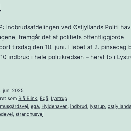
å
 Indbrudsafdelingen ved Østjyllands Politi havd
agene, fremgår det af politiets offentliggjorde
ort tirsdag den 10. juni. I løbet af 2. pinsedag 
10 indbrud i hele politikredsen – heraf to i Lyst
. juni 2025
eret som
Blå Blink
,
Egå
,
Lystrup
smusgårdsvej
,
egå
,
Hyldehaven
,
indbrud
,
lystrup
,
østjyllands
edevej
,
strandhusvej