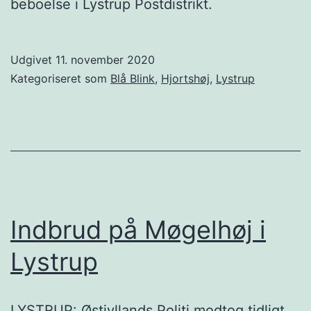
beboelse i Lystrup Postdistrikt.
Udgivet
11. november 2020
Kategoriseret som
Blå Blink
,
Hjortshøj
,
Lystrup
Indbrud på Møgelhøj i
Lystrup
LYSTRUP: Østjyllands Politi modtog tidligt