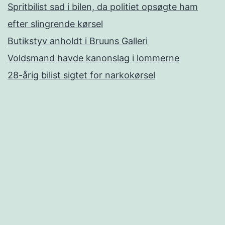
Spritbilist sad i bilen, da politiet opsøgte ham
efter slingrende kørsel
Butikstyv anholdt i Bruuns Galleri
Voldsmand havde kanonslag i lommerne
28-årig bilist sigtet for narkokørsel