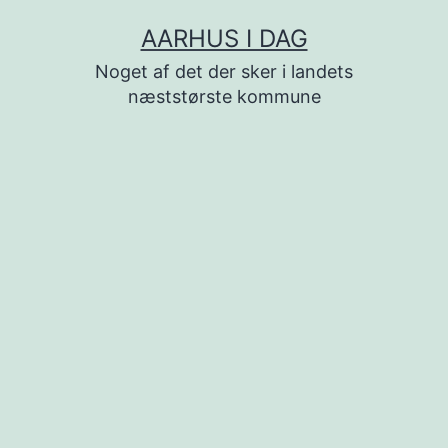
Fortsæt
AARHUS I DAG
til
Noget af det der sker i landets
indhold
næststørste kommune