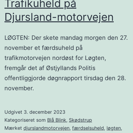
Trafikuheld på
Djursland-motorvejen
LØGTEN: Der skete mandag morgen den 27.
november et færdsuheld på
trafikmotorvejen nordøst for Løgten,
fremgår det af Østjyllands Politis
offentliggjorde døgnrapport tirsdag den 28.
november.
Udgivet
3. december 2023
Kategoriseret som
Blå Blink
,
Skødstrup
Mærket
djurslandmotorvejen
,
færdselsuheld
,
løgten
,