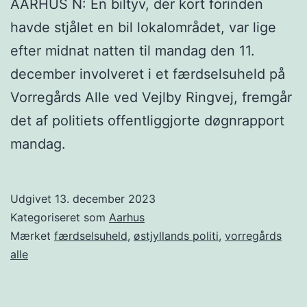
AARHUS N: En biltyv, der kort forinden
havde stjålet en bil lokalområdet, var lige
efter midnat natten til mandag den 11.
december involveret i et færdselsuheld på
Vorregårds Alle ved Vejlby Ringvej, fremgår
det af politiets offentliggjorte døgnrapport
mandag.
Udgivet
13. december 2023
Kategoriseret som
Aarhus
Mærket
færdselsuheld
,
østjyllands politi
,
vorregårds
alle