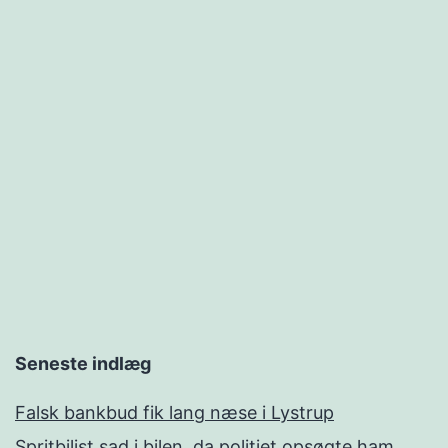
Seneste indlæg
Falsk bankbud fik lang næse i Lystrup
Spritbilist sad i bilen, da politiet opsøgte ham