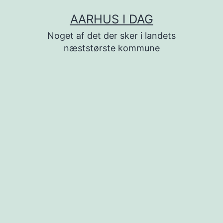
Fortsæt
AARHUS I DAG
til
Noget af det der sker i landets
indhold
næststørste kommune