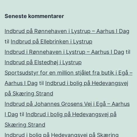
Seneste kommentarer
Indbrud på Rønnehaven i Lystrup – Aarhus I Dag
til
Indbrud på Ellebrinken i Lystrup
Indbrud i Rønnehaven i Lystrup – Aarhus I Dag
til
Indbrud på Elstedhøj i Lystrup
Sportsudstyr for en million stjålet fra butik i Egå –
Aarhus I Dag
til
Indbrud i bolig på Hedevangsvej
på Skæring Strand
Indbrud på Johannes Grosens Vej i Egå – Aarhus
I Dag
til
Indbrud i bolig på Hedevangsvej på
Skæring Strand
Indbrud i bolig på Hedevangsvej på Skæring