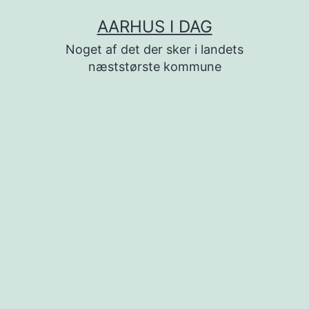
Fortsæt
AARHUS I DAG
til
Noget af det der sker i landets
indhold
næststørste kommune