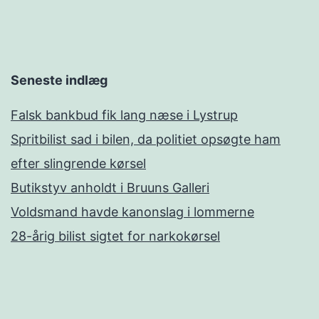
Seneste indlæg
Falsk bankbud fik lang næse i Lystrup
Spritbilist sad i bilen, da politiet opsøgte ham
efter slingrende kørsel
Butikstyv anholdt i Bruuns Galleri
Voldsmand havde kanonslag i lommerne
28-årig bilist sigtet for narkokørsel