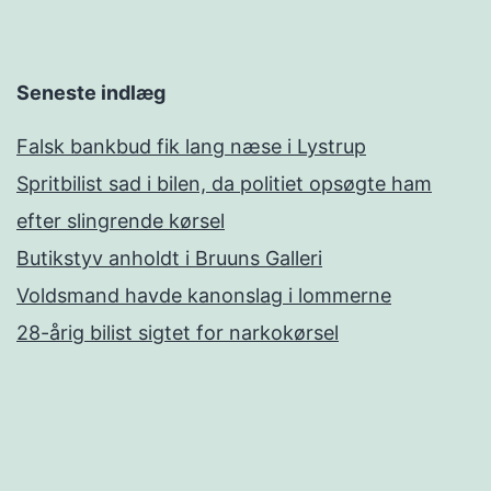
Seneste indlæg
Falsk bankbud fik lang næse i Lystrup
Spritbilist sad i bilen, da politiet opsøgte ham
efter slingrende kørsel
Butikstyv anholdt i Bruuns Galleri
Voldsmand havde kanonslag i lommerne
28-årig bilist sigtet for narkokørsel