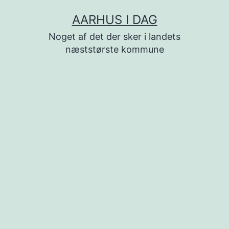
Fortsæt
AARHUS I DAG
til
Noget af det der sker i landets
indhold
næststørste kommune