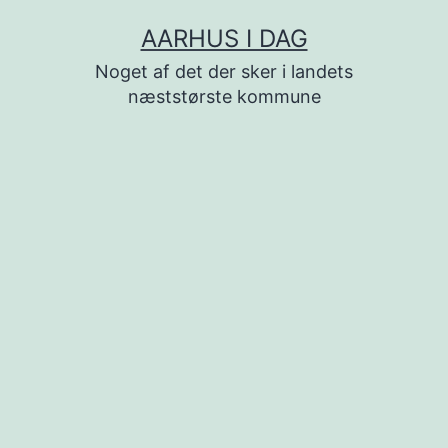
Fortsæt
AARHUS I DAG
til
Noget af det der sker i landets
indhold
næststørste kommune