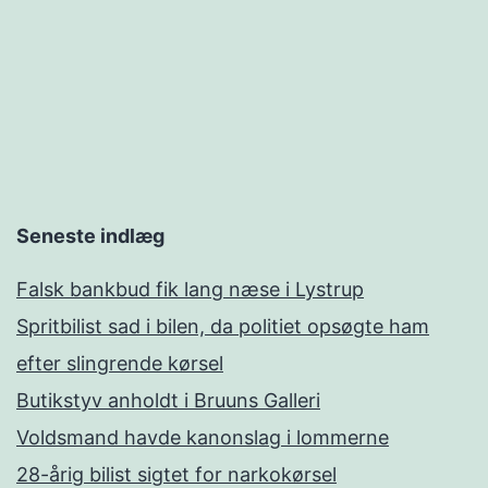
Seneste indlæg
Falsk bankbud fik lang næse i Lystrup
Spritbilist sad i bilen, da politiet opsøgte ham
efter slingrende kørsel
Butikstyv anholdt i Bruuns Galleri
Voldsmand havde kanonslag i lommerne
28-årig bilist sigtet for narkokørsel