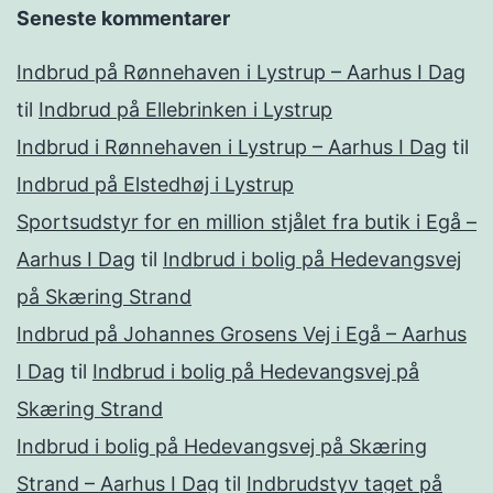
Seneste kommentarer
Indbrud på Rønnehaven i Lystrup – Aarhus I Dag
til
Indbrud på Ellebrinken i Lystrup
Indbrud i Rønnehaven i Lystrup – Aarhus I Dag
til
Indbrud på Elstedhøj i Lystrup
Sportsudstyr for en million stjålet fra butik i Egå –
Aarhus I Dag
til
Indbrud i bolig på Hedevangsvej
på Skæring Strand
Indbrud på Johannes Grosens Vej i Egå – Aarhus
I Dag
til
Indbrud i bolig på Hedevangsvej på
Skæring Strand
Indbrud i bolig på Hedevangsvej på Skæring
Strand – Aarhus I Dag
til
Indbrudstyv taget på