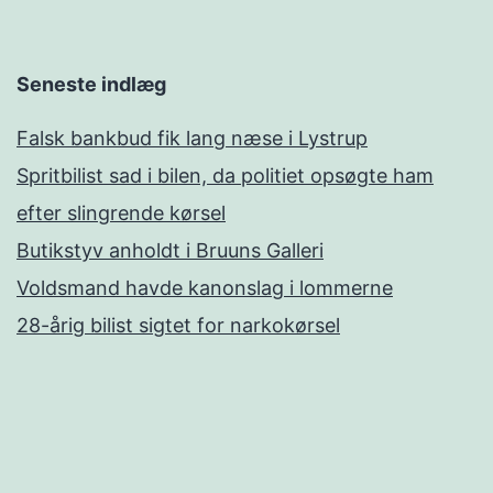
Seneste indlæg
Falsk bankbud fik lang næse i Lystrup
Spritbilist sad i bilen, da politiet opsøgte ham
efter slingrende kørsel
Butikstyv anholdt i Bruuns Galleri
Voldsmand havde kanonslag i lommerne
28-årig bilist sigtet for narkokørsel