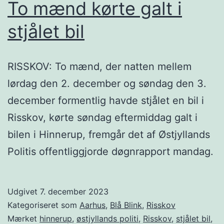
To mænd kørte galt i
stjålet bil
RISSKOV: To mænd, der natten mellem
lørdag den 2. december og søndag den 3.
december formentlig havde stjålet en bil i
Risskov, kørte søndag eftermiddag galt i
bilen i Hinnerup, fremgår det af Østjyllands
Politis offentliggjorde døgnrapport mandag.
Udgivet
7. december 2023
Kategoriseret som
Aarhus
,
Blå Blink
,
Risskov
Mærket
hinnerup
,
østjyllands politi
,
Risskov
,
stjålet bil
,