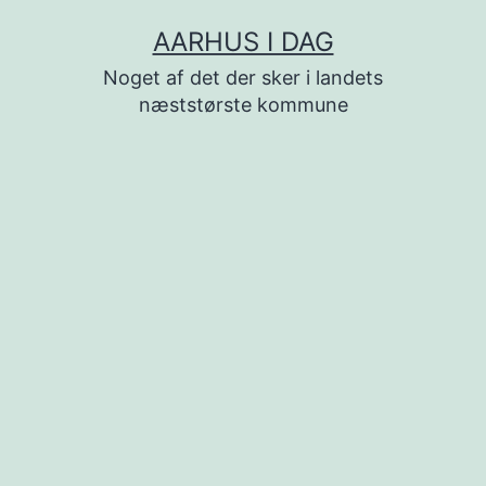
Fortsæt
AARHUS I DAG
til
Noget af det der sker i landets
indhold
næststørste kommune