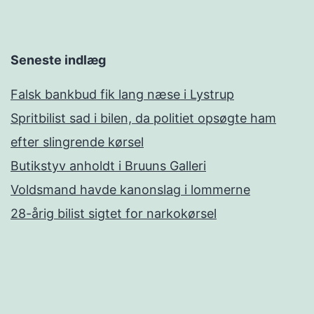
Seneste indlæg
Falsk bankbud fik lang næse i Lystrup
Spritbilist sad i bilen, da politiet opsøgte ham
efter slingrende kørsel
Butikstyv anholdt i Bruuns Galleri
Voldsmand havde kanonslag i lommerne
28-årig bilist sigtet for narkokørsel