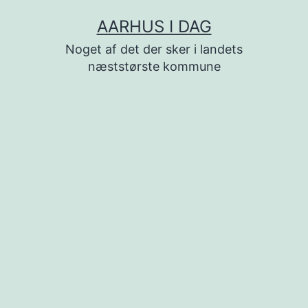
Fortsæt
AARHUS I DAG
til
Noget af det der sker i landets
indhold
næststørste kommune