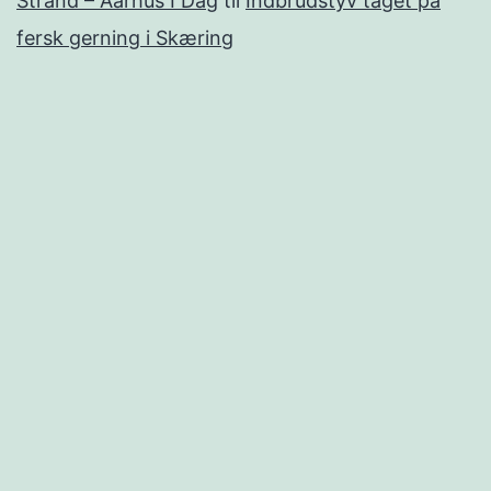
Strand – Aarhus I Dag
til
Indbrudstyv taget på
fersk gerning i Skæring