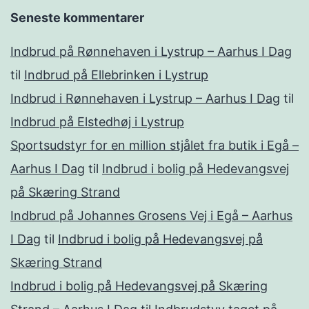
Seneste kommentarer
Indbrud på Rønnehaven i Lystrup – Aarhus I Dag
til
Indbrud på Ellebrinken i Lystrup
Indbrud i Rønnehaven i Lystrup – Aarhus I Dag
til
Indbrud på Elstedhøj i Lystrup
Sportsudstyr for en million stjålet fra butik i Egå –
Aarhus I Dag
til
Indbrud i bolig på Hedevangsvej
på Skæring Strand
Indbrud på Johannes Grosens Vej i Egå – Aarhus
I Dag
til
Indbrud i bolig på Hedevangsvej på
Skæring Strand
Indbrud i bolig på Hedevangsvej på Skæring