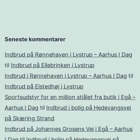
Seneste kommentarer
Indbrud på Rønnehaven i Lystrup – Aarhus I Dag
til
Indbrud på Ellebrinken i Lystrup
Indbrud i Rønnehaven i Lystrup – Aarhus I Dag
til
Indbrud på Elstedhøj i Lystrup
Sportsudstyr for en million stjålet fra butik i Egå –
Aarhus I Dag
til
Indbrud i bolig på Hedevangsvej
på Skæring Strand
Indbrud på Johannes Grosens Vej i Egå – Aarhus
I Dag
til
Indbrud i bolig på Hedevangsvej på