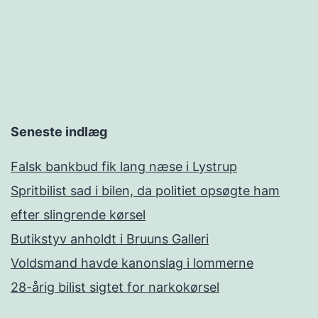
Seneste indlæg
Falsk bankbud fik lang næse i Lystrup
Spritbilist sad i bilen, da politiet opsøgte ham
efter slingrende kørsel
Butikstyv anholdt i Bruuns Galleri
Voldsmand havde kanonslag i lommerne
28-årig bilist sigtet for narkokørsel