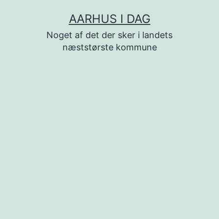
Fortsæt
AARHUS I DAG
til
Noget af det der sker i landets
indhold
næststørste kommune