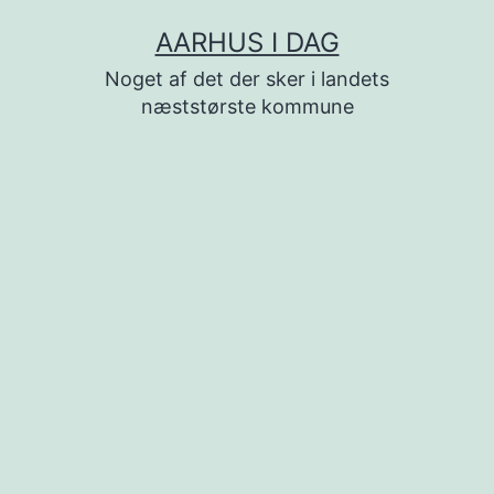
Fortsæt
AARHUS I DAG
til
Noget af det der sker i landets
indhold
næststørste kommune