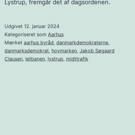
Lystrup, fremgår det af dagsordenen.
Udgivet
12. januar 2024
Kategoriseret som
Aarhus
Mærket
aarhus byråd
,
danmarkdemokraterne
,
danmarksdemokrat
,
hovmarken
,
Jakob Søgaard
Clausen
,
letbanen
,
lystrup
,
midttrafik