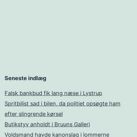
Seneste indlæg
Falsk bankbud fik lang næse i Lystrup
Spritbilist sad i bilen, da politiet opsøgte ham
efter slingrende kørsel
Butikstyv anholdt i Bruuns Galleri
Voldsmand havde kanonslag i lommerne