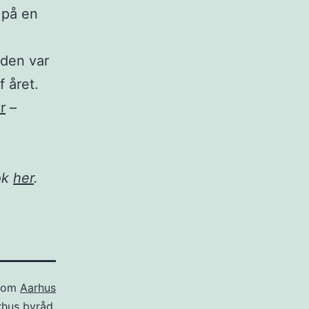
 på en
iden var
f året.
r
–
ok
her
.
 som
Aarhus
rhus byråd
,