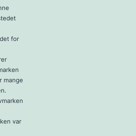
ønne
stedet
det for
rer
vmarken
er mange
en.
ovmarken
ken var