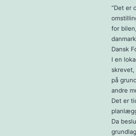
“Det er 
omstillin
for bilen
danmarkd
Dansk Fo
I en lok
skrevet,
på grund
andre mu
Det er t
planlægg
Da besl
grundlag