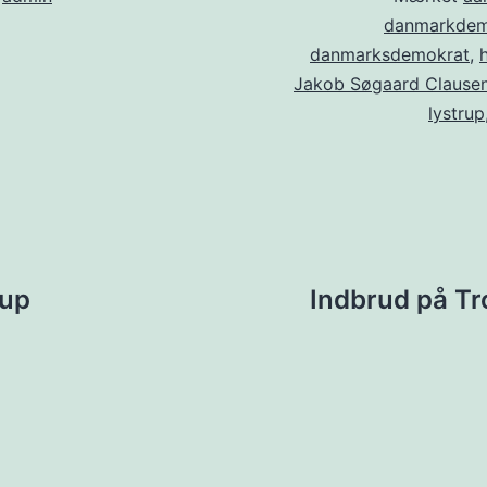
danmarkdem
danmarksdemokrat
,
Jakob Søgaard Clause
lystrup
ion
rup
Indbrud på Tr