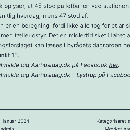
ik oplyser, at 48 stod på letbanen ved stationen
itlig hverdag, mens 47 stod af.
n er en beregning, fordi ikke alle tog for et år s
med tælleudstyr. Det er imidlertid sket i løbet a
ngsforslaget kan læses i byrådets dagsorden
he
nkt 18.
tilmelde dig Aarhusidag.dk på Facebook
her
.
ilmelde dig Aarhusidag.dk – Lystrup på Facebo
. januar 2024
Kategoriseret
f
admin
Mærket
aa