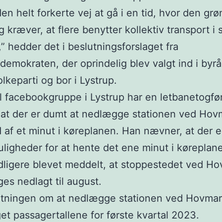
den helt forkerte vej at gå i en tid, hvor den gr
g kræver, at flere benytter kollektiv transport i 
,” hedder det i beslutningsforslaget fra
emokraten, der oprindelig blev valgt ind i byrå
lkeparti og bor i Lystrup.
al facebookgruppe i Lystrup har en letbanetogfø
 at der er dumt at nedlægge stationen ved Ho
 af et minut i køreplanen. Han nævner, at der 
ligheder for at hente det ene minut i køreplan
idligere blevet meddelt, at stoppestedet ved H
es nedlagt til august.
utningen om at nedlægge stationen ved Hovmar
et passagertallene for første kvartal 2023.