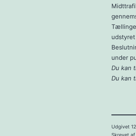
Midttraf
gennemsn
Tællinge
udstyret 
Beslutni
under pu
Du kan 
Du kan t
Udgivet
12
Skrevet a