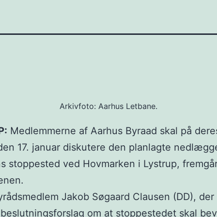
Arkivfoto: Aarhus Letbane.
P:
Medlemmerne af Aarhus Byraad skal på der
en 17. januar diskutere den planlagte nedlægge
s stoppested ved Hovmarken i Lystrup, fremgår
enen.
byrådsmedlem Jakob Søgaard Clausen (DD), der 
et beslutningsforslag om at stoppestedet skal bev