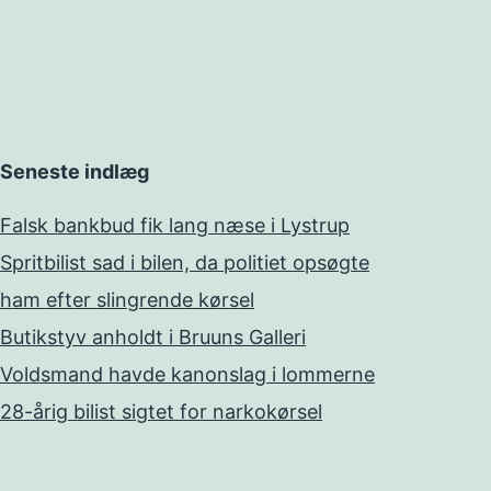
Seneste indlæg
Falsk bankbud fik lang næse i Lystrup
Spritbilist sad i bilen, da politiet opsøgte
ham efter slingrende kørsel
Butikstyv anholdt i Bruuns Galleri
Voldsmand havde kanonslag i lommerne
28-årig bilist sigtet for narkokørsel