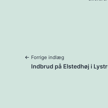
Indlægsnavigat
Forrige indlæg
Indbrud på Elstedhøj i Lyst