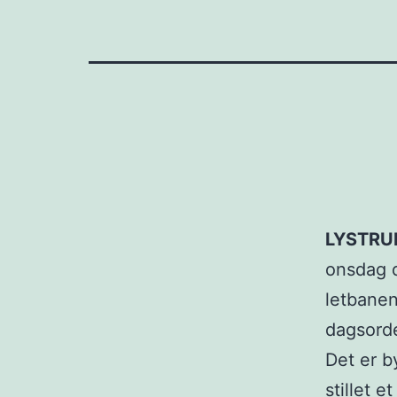
LYSTRU
onsdag d
letbanen
dagsord
Det er 
stillet 