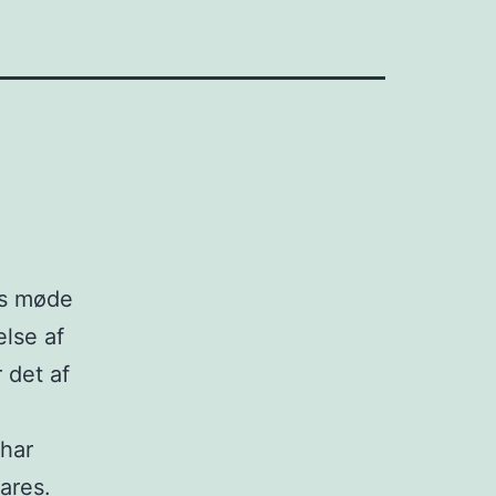
es møde
lse af
 det af
har
ares.