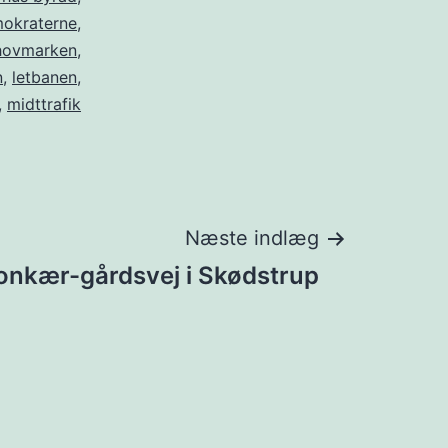
okraterne
,
hovmarken
,
n
,
letbanen
,
,
midttrafik
Næste indlæg
onkær-gårdsvej i Skødstrup