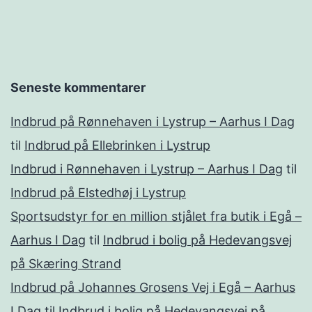
Seneste kommentarer
Indbrud på Rønnehaven i Lystrup – Aarhus I Dag
til
Indbrud på Ellebrinken i Lystrup
Indbrud i Rønnehaven i Lystrup – Aarhus I Dag
til
Indbrud på Elstedhøj i Lystrup
Sportsudstyr for en million stjålet fra butik i Egå –
Aarhus I Dag
til
Indbrud i bolig på Hedevangsvej
på Skæring Strand
Indbrud på Johannes Grosens Vej i Egå – Aarhus
I Dag
til
Indbrud i bolig på Hedevangsvej på