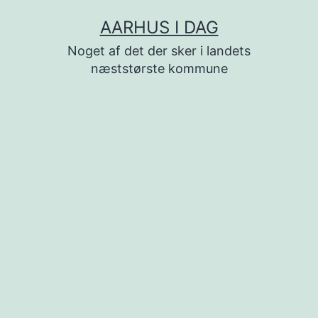
Fortsæt
AARHUS I DAG
til
Noget af det der sker i landets
indhold
næststørste kommune