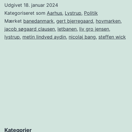
Udgivet
18. januar 2024
Kategoriseret som
Aarhus
,
Lystrup
,
Politik
Mærket
banedanmark
,
gert bjerregaard
,
hovmarken
,
jacob søgaard clausen
,
letbanen
,
liv gro jensen
,
lystrup
,
metin lindved aydin
,
nicolaj bang
,
steffen wick
Kategorier