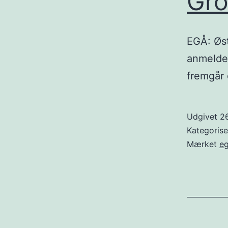
Gro
EGÅ: Øst
anmeldel
fremgår 
Udgivet
26
Kategoris
Mærket
e