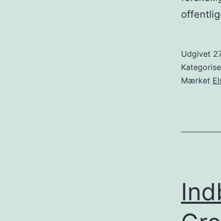
offentli
Udgivet
27
Kategoris
Mærket
El
Ind