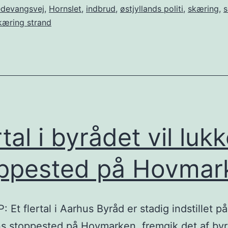
edevangsvej
,
Hornslet
,
indbrud
,
østjyllands politi
,
skæring
,
s
kæring strand
rtal i byrådet vil luk
ppested på Hovmar
 Et flertal i Aarhus Byråd er stadig indstillet på
s stoppested på Hovmarken, fremgik det af by