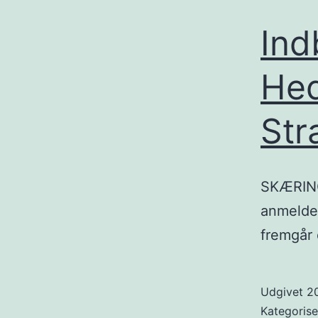
Ind
Hed
Str
SKÆRING:
anmeldel
fremgår 
Udgivet
20
Kategoris