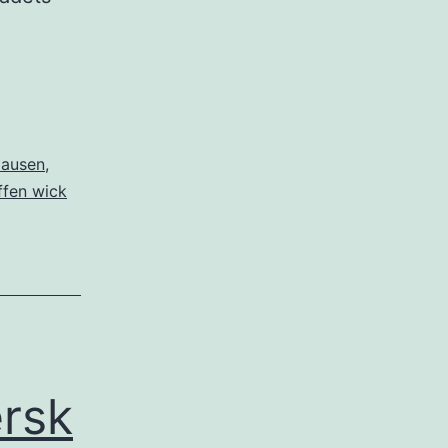
lausen
,
ffen wick
ersk