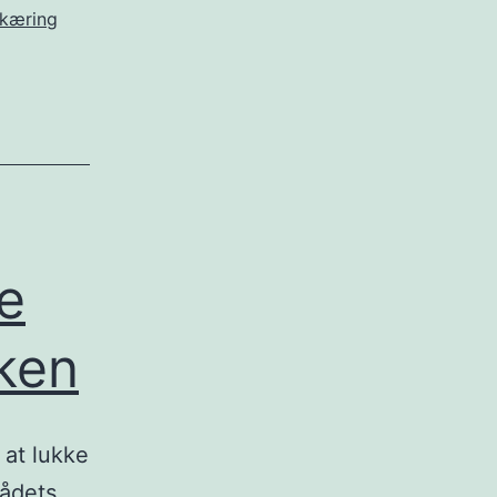
kæring
ke
ken
 at lukke
rådets