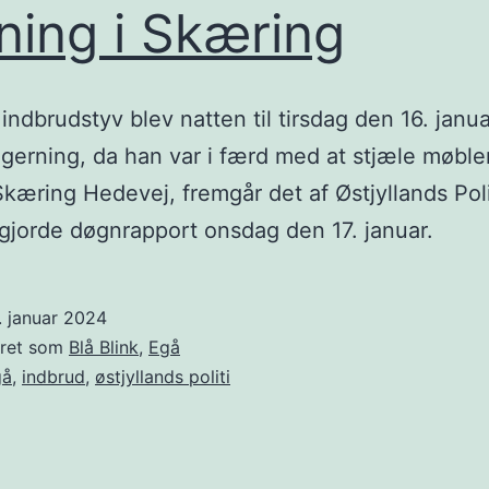
ning i Skæring
indbrudstyv blev natten til tirsdag den 16. janua
 gerning, da han var i færd med at stjæle møbler
 Skæring Hedevej, fremgår det af Østjyllands Poli
ggjorde døgnrapport onsdag den 17. januar.
. januar 2024
eret som
Blå Blink
,
Egå
gå
,
indbrud
,
østjyllands politi