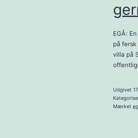
ger
EGÅ: En 
på fersk
villa på
offentli
Udgivet
17
Kategoris
Mærket
e