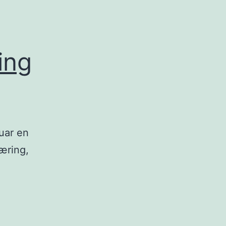
ing
uar en
æring,