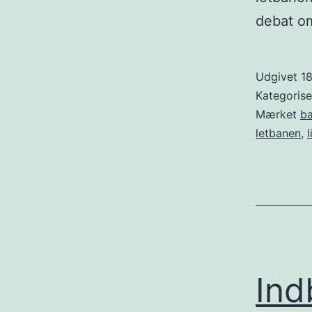
debat om
Udgivet
18
Kategoris
Mærket
b
letbanen
,
Ind