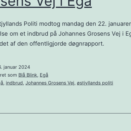
sens Vej i Egå
jyllands Politi modtog mandag den 22. januare
se om et indbrud på Johannes Grosens Vej i E
det af den offentligjorde døgnrapport.
. januar 2024
eret som
Blå Blink
,
Egå
gå
,
indbrud
,
Johannes Grosens Vej
,
østjyllands politi