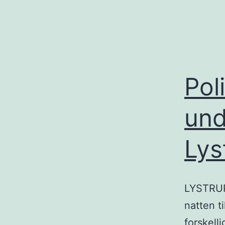
Pol
und
Lys
LYSTRUP:
natten ti
forskell