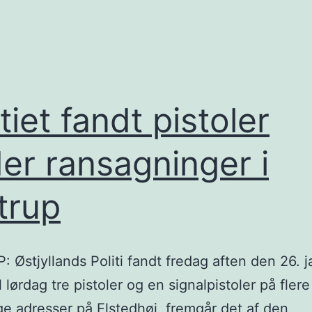
itiet fandt pistoler
er ransagninger i
trup
 Østjyllands Politi fandt fredag aften den 26. 
l lørdag tre pistoler og en signalpistoler på flere
ige adresser på Elstedhøj, fremgår det af den