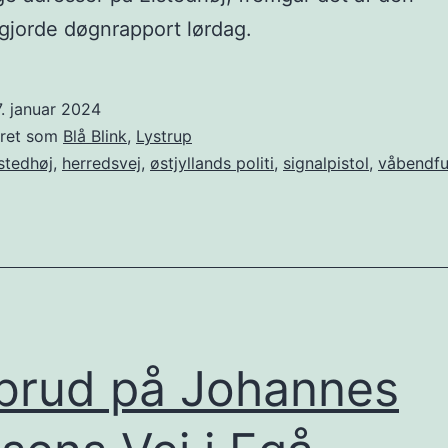
ggjorde døgnrapport lørdag.
. januar 2024
eret som
Blå Blink
,
Lystrup
stedhøj
,
herredsvej
,
østjyllands politi
,
signalpistol
,
våbendf
brud på Johannes