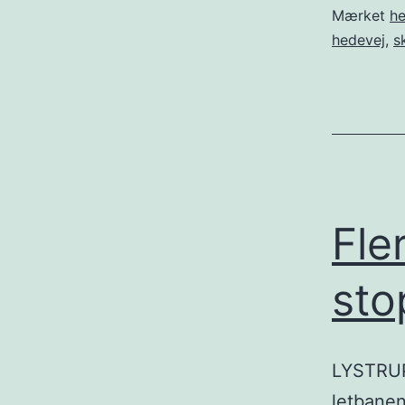
Mærket
h
hedevej
,
s
Fle
sto
LYSTRUP:
letbanen