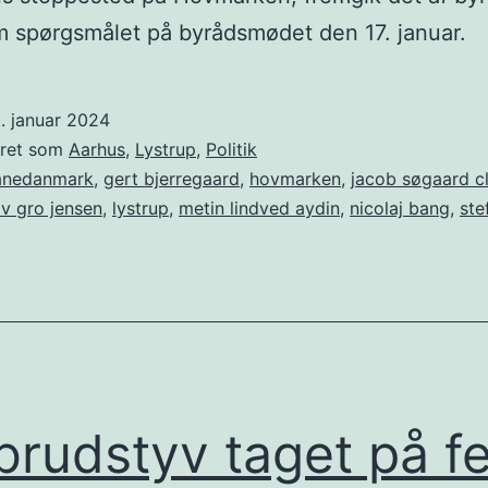
 spørgsmålet på byrådsmødet den 17. januar.
. januar 2024
eret som
Aarhus
,
Lystrup
,
Politik
anedanmark
,
gert bjerregaard
,
hovmarken
,
jacob søgaard c
liv gro jensen
,
lystrup
,
metin lindved aydin
,
nicolaj bang
,
ste
brudstyv taget på f