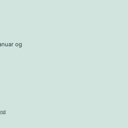
januar og
und