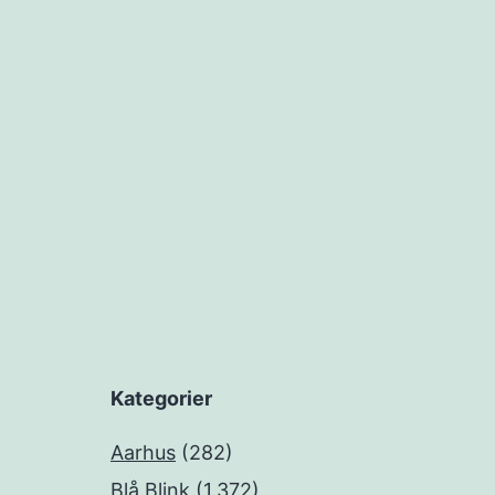
Kategorier
Aarhus
(282)
Blå Blink
(1.372)