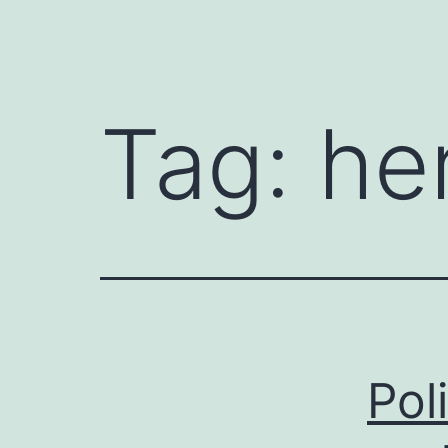
Tag:
he
Pol