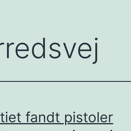
rredsvej
itiet fandt pistoler