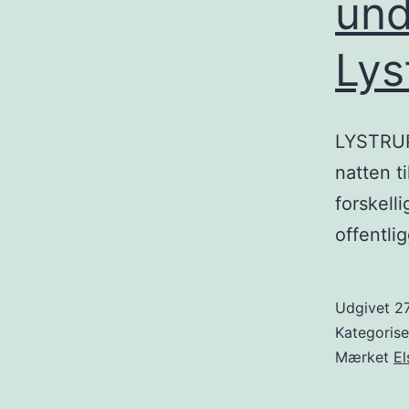
und
Lys
LYSTRUP:
natten ti
forskell
offentli
Udgivet
27
Kategoris
Mærket
El