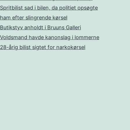
Spritbilist sad i bilen, da politiet opsøgte
ham efter slingrende kørsel
Butikstyv anholdt i Bruuns Galleri
Voldsmand havde kanonslag i lommerne
28-årig bilist sigtet for narkokørsel