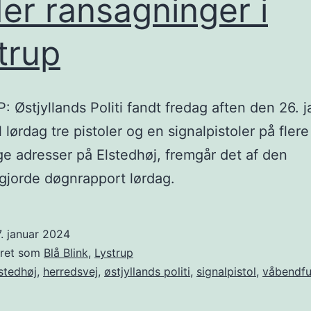
er ransagninger i
trup
 Østjyllands Politi fandt fredag aften den 26. 
l lørdag tre pistoler og en signalpistoler på flere
ige adresser på Elstedhøj, fremgår det af den
ggjorde døgnrapport lørdag.
. januar 2024
eret som
Blå Blink
,
Lystrup
stedhøj
,
herredsvej
,
østjyllands politi
,
signalpistol
,
våbendf