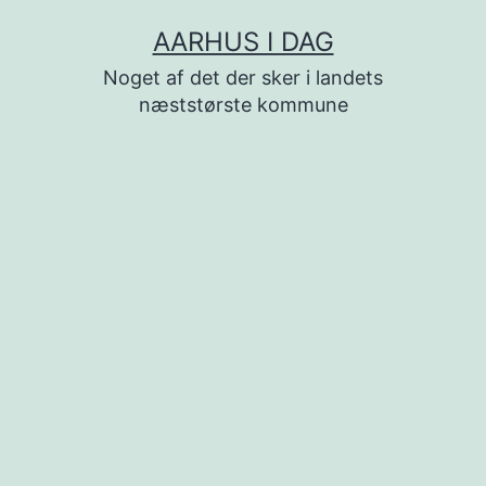
Fortsæt
AARHUS I DAG
til
Noget af det der sker i landets
indhold
næststørste kommune