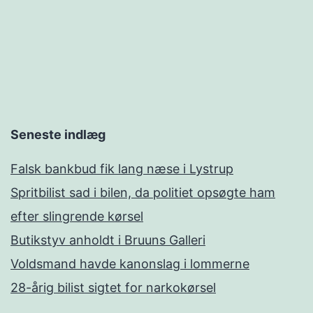
Seneste indlæg
Falsk bankbud fik lang næse i Lystrup
Spritbilist sad i bilen, da politiet opsøgte ham
efter slingrende kørsel
Butikstyv anholdt i Bruuns Galleri
Voldsmand havde kanonslag i lommerne
28-årig bilist sigtet for narkokørsel