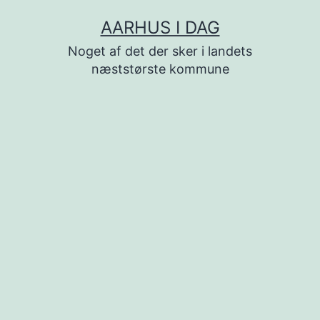
Fortsæt
AARHUS I DAG
til
Noget af det der sker i landets
indhold
næststørste kommune