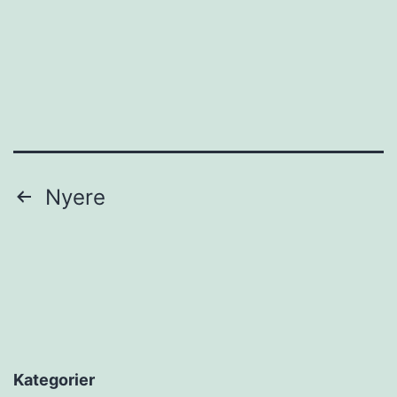
Indlægsinddeling
Nyere
Kategorier