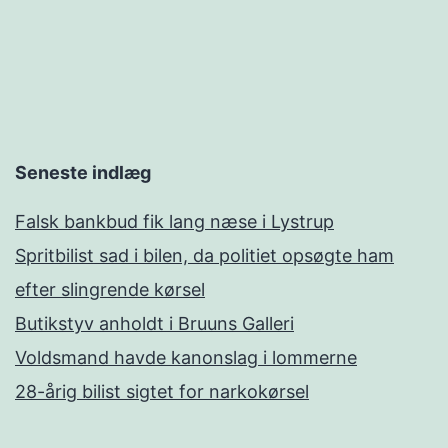
Seneste indlæg
Falsk bankbud fik lang næse i Lystrup
Spritbilist sad i bilen, da politiet opsøgte ham
efter slingrende kørsel
Butikstyv anholdt i Bruuns Galleri
Voldsmand havde kanonslag i lommerne
28-årig bilist sigtet for narkokørsel