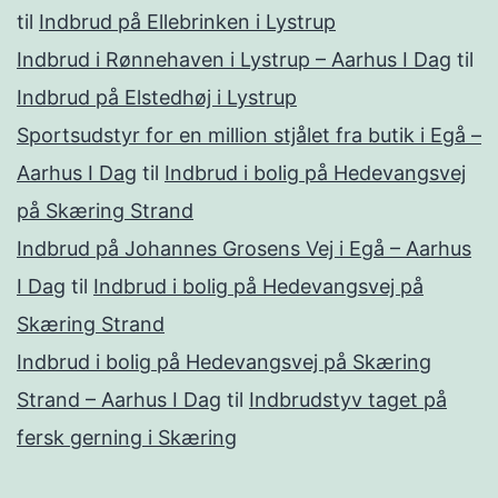
til
Indbrud på Ellebrinken i Lystrup
Indbrud i Rønnehaven i Lystrup – Aarhus I Dag
til
Indbrud på Elstedhøj i Lystrup
Sportsudstyr for en million stjålet fra butik i Egå –
Aarhus I Dag
til
Indbrud i bolig på Hedevangsvej
på Skæring Strand
Indbrud på Johannes Grosens Vej i Egå – Aarhus
I Dag
til
Indbrud i bolig på Hedevangsvej på
Skæring Strand
Indbrud i bolig på Hedevangsvej på Skæring
Strand – Aarhus I Dag
til
Indbrudstyv taget på
fersk gerning i Skæring