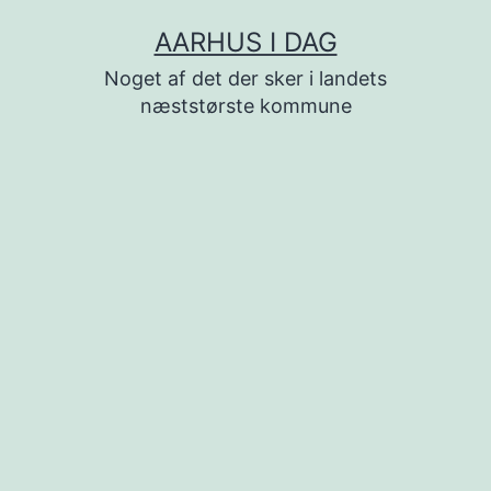
Fortsæt
AARHUS I DAG
til
Noget af det der sker i landets
indhold
næststørste kommune