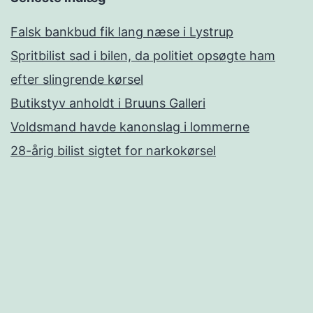
Falsk bankbud fik lang næse i Lystrup
Spritbilist sad i bilen, da politiet opsøgte ham
efter slingrende kørsel
Butikstyv anholdt i Bruuns Galleri
Voldsmand havde kanonslag i lommerne
28-årig bilist sigtet for narkokørsel