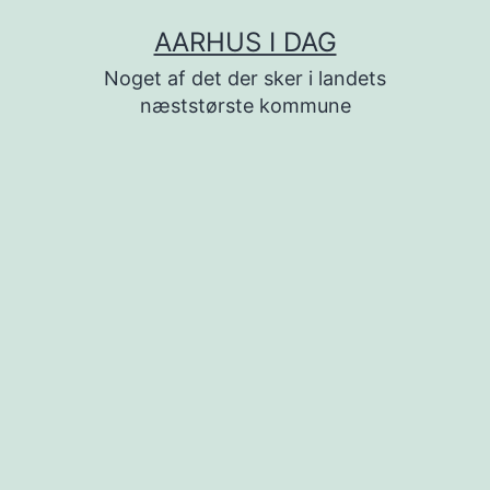
Fortsæt
AARHUS I DAG
til
Noget af det der sker i landets
indhold
næststørste kommune