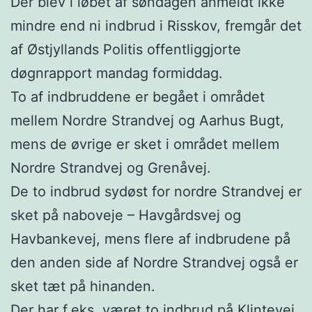
Der blev i løbet af søndagen anmeldt ikke
mindre end ni indbrud i Risskov, fremgår det
af Østjyllands Politis offentliggjorte
døgnrapport mandag formiddag.
To af indbruddene er begået i området
mellem Nordre Strandvej og Aarhus Bugt,
mens de øvrige er sket i området mellem
Nordre Strandvej og Grenåvej.
De to indbrud sydøst for nordre Strandvej er
sket på naboveje – Havgårdsvej og
Havbankevej, mens flere af indbrudene på
den anden side af Nordre Strandvej også er
sket tæt på hinanden.
Der har f.eks. været to indbrud på Klintevej