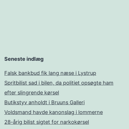
Seneste indlæg
Falsk bankbud fik lang næse i Lystrup
Spritbilist sad i bilen, da politiet opsøgte ham
efter slingrende kørsel
Butikstyv anholdt i Bruuns Galleri
Voldsmand havde kanonslag i lommerne
28-årig bilist sigtet for narkokørsel