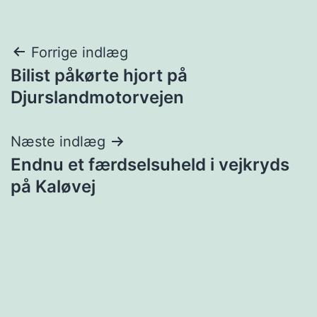
Indlægsnavigation
Forrige indlæg
Bilist påkørte hjort på
Djurslandmotorvejen
Næste indlæg
Endnu et færdselsuheld i vejkryds
på Kaløvej