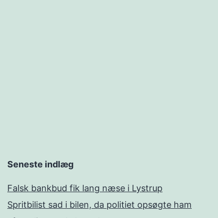
Seneste indlæg
Falsk bankbud fik lang næse i Lystrup
Spritbilist sad i bilen, da politiet opsøgte ham