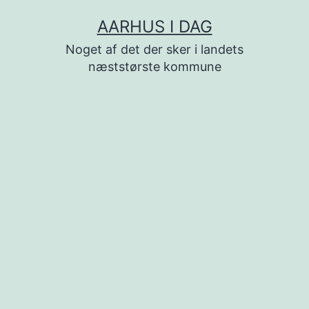
Fortsæt
AARHUS I DAG
til
Noget af det der sker i landets
indhold
næststørste kommune