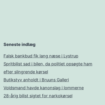
Seneste indlæg
Falsk bankbud fik lang næse i Lystrup
Spritbilist sad i bilen, da politiet opsøgte ham
efter slingrende kørsel
Butikstyv anholdt i Bruuns Galleri
Voldsmand havde kanonslag i lommerne
28-årig bilist sigtet for narkokørsel