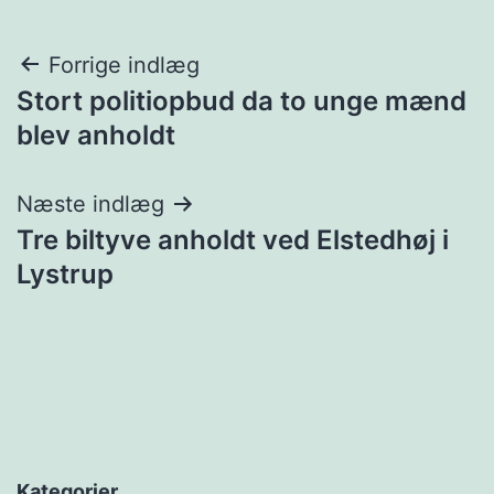
Indlægsnavigation
Forrige indlæg
Stort politiopbud da to unge mænd
blev anholdt
Næste indlæg
Tre biltyve anholdt ved Elstedhøj i
Lystrup
Kategorier