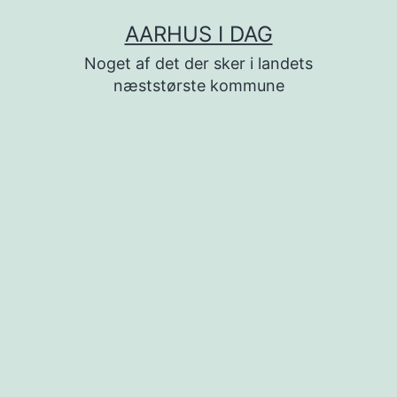
Fortsæt
AARHUS I DAG
til
Noget af det der sker i landets
indhold
næststørste kommune