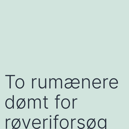
To rumænere
dømt for
røveriforsøg