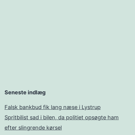
Seneste indlæg
Falsk bankbud fik lang næse i Lystrup
Spritbilist sad i bilen, da politiet opsøgte ham
efter slingrende kørsel