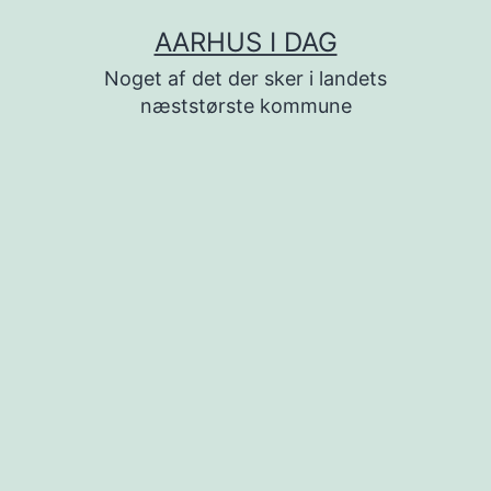
Fortsæt
AARHUS I DAG
til
Noget af det der sker i landets
indhold
næststørste kommune