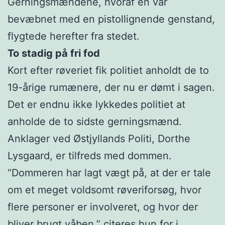
Gerningsmændene, hvoraf én var
bevæbnet med en pistollignende genstand,
flygtede herefter fra stedet.
To stadig på fri fod
Kort efter røveriet fik politiet anholdt de to
19-årige rumænere, der nu er dømt i sagen.
Det er endnu ikke lykkedes politiet at
anholde de to sidste gerningsmænd.
Anklager ved Østjyllands Politi, Dorthe
Lysgaard, er tilfreds med dommen.
“Dommeren har lagt vægt på, at der er tale
om et meget voldsomt røveriforsøg, hvor
flere personer er involveret, og hvor der
bliver brugt våben,” citeres hun for i