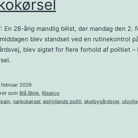
kokørsel
 En 28-årig mandlig bilist, der mandag den 2. 
middagen blev standset ved en rutinekontrol p
dsvej, blev sigtet for flere forhold af politiet – b
sel.
 februar 2026
eret som
Blå Blink
,
Risskov
kain
,
narkokørsel
,
østjyllands politi
,
skejbygårdsvej
,
ulovlig