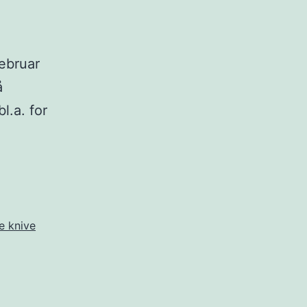
februar
å
l.a. for
e knive