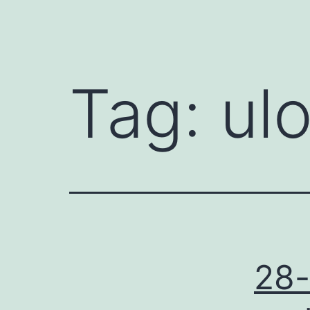
Tag:
ulo
28-å