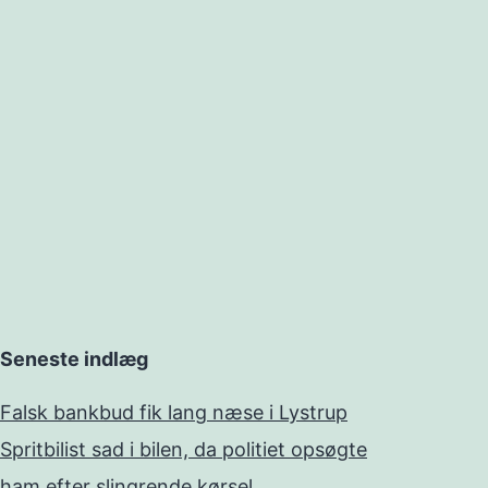
Seneste indlæg
Falsk bankbud fik lang næse i Lystrup
Spritbilist sad i bilen, da politiet opsøgte
ham efter slingrende kørsel