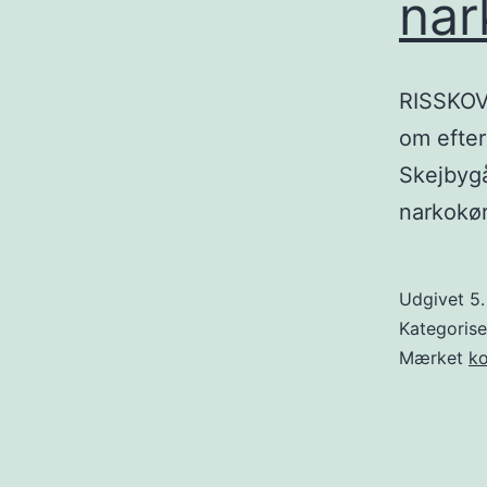
nar
RISSKOV:
om efter
Skejbygår
narkokør
Udgivet
5.
Kategoris
Mærket
ko