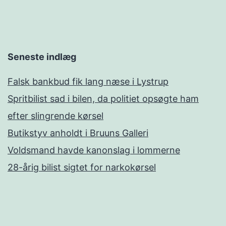
Seneste indlæg
Falsk bankbud fik lang næse i Lystrup
Spritbilist sad i bilen, da politiet opsøgte ham
efter slingrende kørsel
Butikstyv anholdt i Bruuns Galleri
Voldsmand havde kanonslag i lommerne
28-årig bilist sigtet for narkokørsel