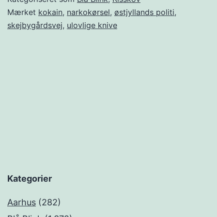
Mærket
kokain
,
narkokørsel
,
østjyllands politi
,
skejbygårdsvej
,
ulovlige knive
Kategorier
Aarhus
(282)