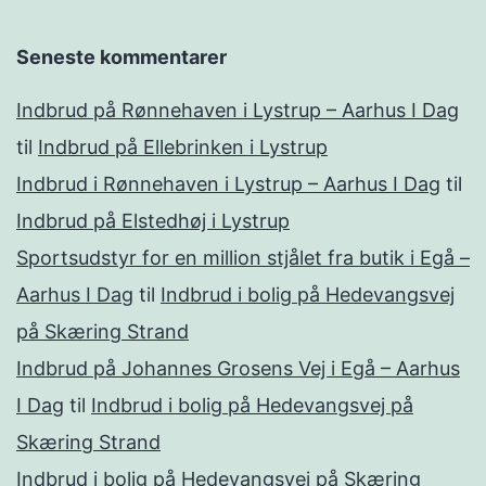
Seneste kommentarer
Indbrud på Rønnehaven i Lystrup – Aarhus I Dag
til
Indbrud på Ellebrinken i Lystrup
Indbrud i Rønnehaven i Lystrup – Aarhus I Dag
til
Indbrud på Elstedhøj i Lystrup
Sportsudstyr for en million stjålet fra butik i Egå –
Aarhus I Dag
til
Indbrud i bolig på Hedevangsvej
på Skæring Strand
Indbrud på Johannes Grosens Vej i Egå – Aarhus
I Dag
til
Indbrud i bolig på Hedevangsvej på
Skæring Strand
Indbrud i bolig på Hedevangsvej på Skæring