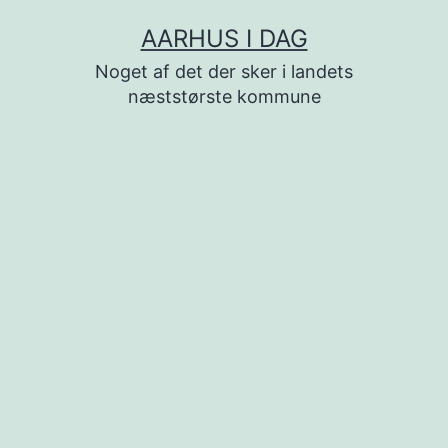
Fortsæt
AARHUS I DAG
til
Noget af det der sker i landets
indhold
næststørste kommune