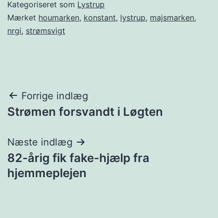
Kategoriseret som
Lystrup
Mærket
houmarken
,
konstant
,
lystrup
,
majsmarken
,
nrgi
,
strømsvigt
Indlægsnavigation
Forrige indlæg
Strømen forsvandt i Løgten
Næste indlæg
82-årig fik fake-hjælp fra
hjemmeplejen