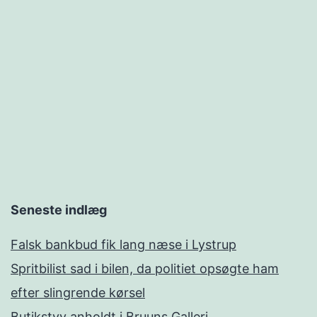
Seneste indlæg
Falsk bankbud fik lang næse i Lystrup
Spritbilist sad i bilen, da politiet opsøgte ham
efter slingrende kørsel
Butikstyv anholdt i Bruuns Galleri