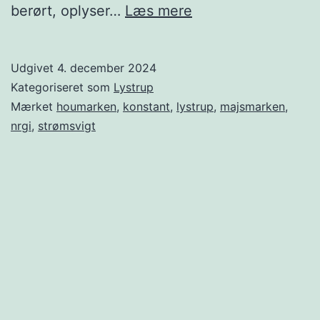
Strømsvigt
berørt, oplyser…
Læs mere
i
Lystrup
Udgivet
4. december 2024
Kategoriseret som
Lystrup
Mærket
houmarken
,
konstant
,
lystrup
,
majsmarken
,
nrgi
,
strømsvigt