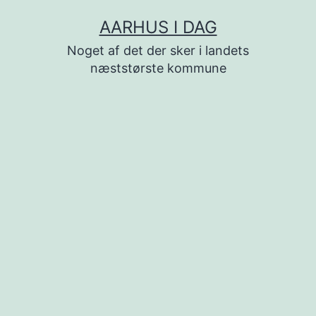
Fortsæt
AARHUS I DAG
til
Noget af det der sker i landets
indhold
næststørste kommune