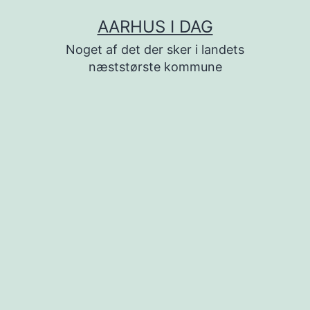
Fortsæt
AARHUS I DAG
til
Noget af det der sker i landets
indhold
næststørste kommune