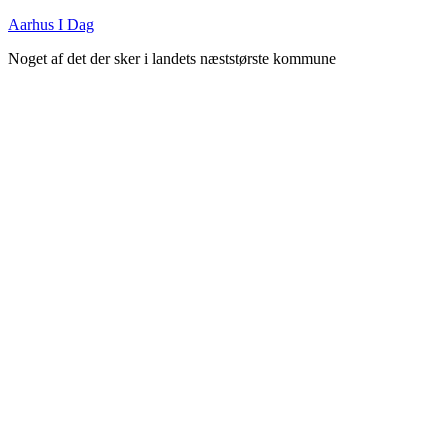
Fortsæt
Aarhus I Dag
til
Noget af det der sker i landets næststørste kommune
indhold