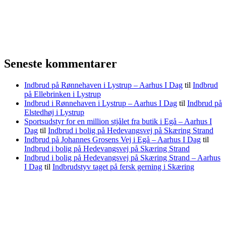
Seneste kommentarer
Indbrud på Rønnehaven i Lystrup – Aarhus I Dag
til
Indbrud
på Ellebrinken i Lystrup
Indbrud i Rønnehaven i Lystrup – Aarhus I Dag
til
Indbrud på
Elstedhøj i Lystrup
Sportsudstyr for en million stjålet fra butik i Egå – Aarhus I
Dag
til
Indbrud i bolig på Hedevangsvej på Skæring Strand
Indbrud på Johannes Grosens Vej i Egå – Aarhus I Dag
til
Indbrud i bolig på Hedevangsvej på Skæring Strand
Indbrud i bolig på Hedevangsvej på Skæring Strand – Aarhus
I Dag
til
Indbrudstyv taget på fersk gerning i Skæring