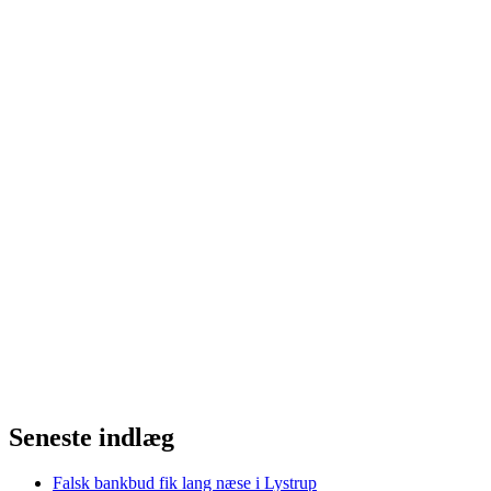
Seneste indlæg
Falsk bankbud fik lang næse i Lystrup