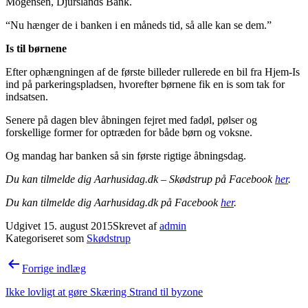
Mogensen, Djurslands Bank.
“Nu hænger de i banken i en måneds tid, så alle kan se dem.”
Is til børnene
Efter ophængningen af de første billeder rullerede en bil fra Hjem-Is
ind på parkeringspladsen, hvorefter børnene fik en is som tak for
indsatsen.
Senere på dagen blev åbningen fejret med fadøl, pølser og
forskellige former for optræden for både børn og voksne.
Og mandag har banken så sin første rigtige åbningsdag.
Du kan tilmelde dig Aarhusidag.dk – Skødstrup på Facebook
her
.
Du kan tilmelde dig Aarhusidag.dk på Facebook
her
.
Udgivet
15. august 2015
Skrevet af
admin
Kategoriseret som
Skødstrup
Indlægsnavigation
Forrige indlæg
Ikke lovligt at gøre Skæring Strand til byzone