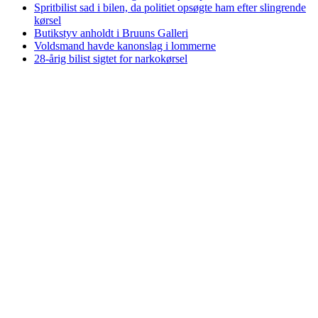
Spritbilist sad i bilen, da politiet opsøgte ham efter slingrende
kørsel
Butikstyv anholdt i Bruuns Galleri
Voldsmand havde kanonslag i lommerne
28-årig bilist sigtet for narkokørsel