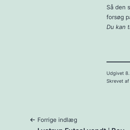
Så den s
forsøg på
Du kan 
Udgivet
8.
Skrevet a
Indlægsnavigat
Forrige indlæg