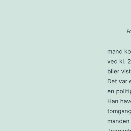
Fo
mand kor
ved kl. 
biler vi
Det var e
en polit
Han havd
tomgang,
manden a