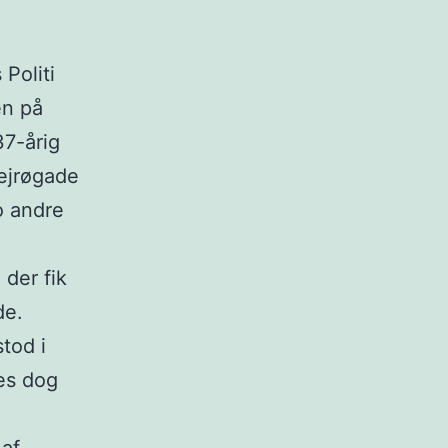
 Politi
en på
7-årig
Sejrøgade
o andre
 der fik
de.
tod i
es dog