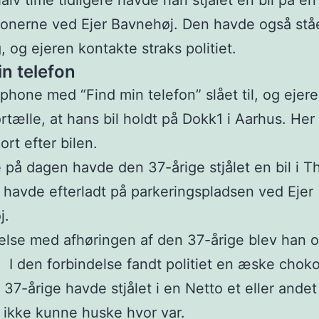
lv time tidligere havde han stjålet en bil på en
ionerne ved Ejer Bavnehøj. Den havde også ståe
 og ejeren kontakte straks politiet.
in telefon
Iphone med “Find min telefon” slået til, og eje
ortælle, at hans bil holdt på Dokk1 i Aarhus. Her
kort efter bilen.
e på dagen havde den 37-årige stjålet en bil i Th
havde efterladt på parkeringspladsen ved Ejer
j.
delse med afhøringen af den 37-årige blev han 
t. I den forbindelse fandt politiet en æske chok
37-årige havde stjålet i en Netto et eller andet
ikke kunne huske hvor var.