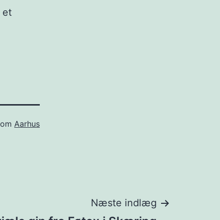
 et
 som
Aarhus
Næste indlæg