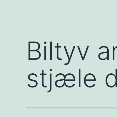
Biltyv a
stjæle d