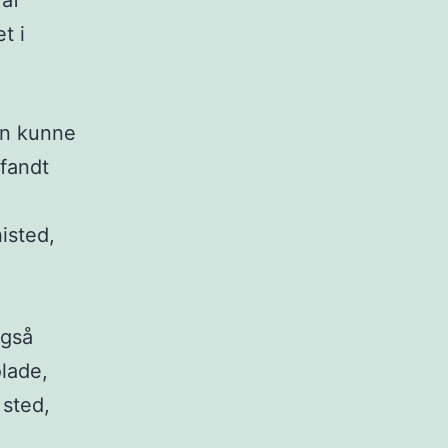
 af
t i
ren kunne
 fandt
isted,
også
olade,
 sted,