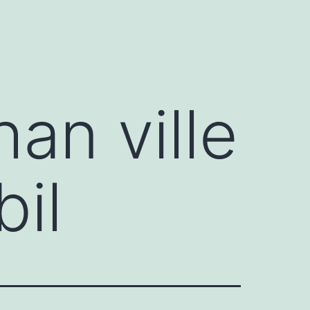
han ville
bil