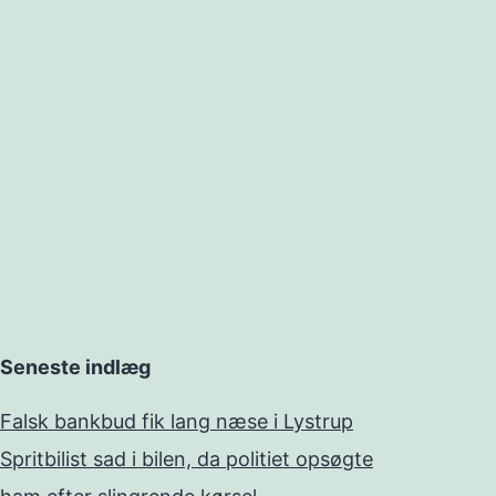
Seneste indlæg
Falsk bankbud fik lang næse i Lystrup
Spritbilist sad i bilen, da politiet opsøgte