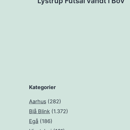
Lystrup Futsal vandt i Bov
Kategorier
Aarhus
(282)
Blå Blink
(1.372)
Egå
(186)