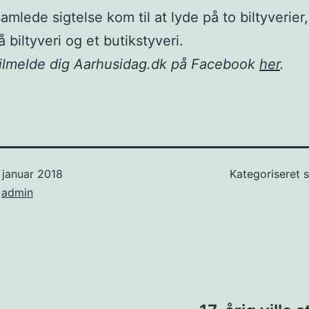
amlede sigtelse kom til at lyde på to biltyverier,
 biltyveri og et butikstyveri.
tilmelde dig Aarhusidag.dk på Facebook
her
.
 januar 2018
Kategoriseret
f
admin
ion