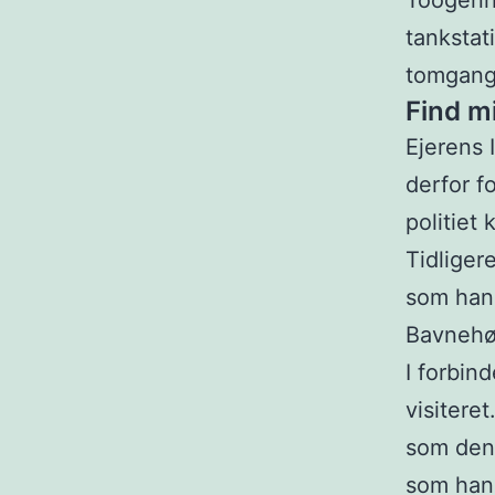
Toogenha
tankstat
tomgang,
Find m
Ejerens 
derfor f
politiet 
Tidliger
som han 
Bavnehø
I forbin
visitere
som den 
som han 