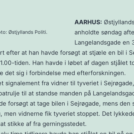
AARHUS:
Østjyllands
anholdte søndag aft
to: Østjyllands Politi.
Langelandsgade en 3
t efter at han havde forsøgt at stjæle en bil i 
21.00-tiden. Han havde i løbet af dagen stjålet t
ste det sig i forbindelse med efterforskningen.
t signalement fra vidner til tyveriet i Sejrøgade,
ipatrulje til at standse manden på Langelandsga
e forsøgt at tage bilen i Sejrøgade, mens den s
 men vidnerne fik tyveriet stoppet. Det lykked
t stikke af fra gerningsstedet.