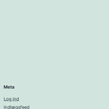
Meta
Log ind
Indlægsfeed