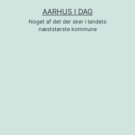
Fortsæt
AARHUS I DAG
til
Noget af det der sker i landets
indhold
næststørste kommune