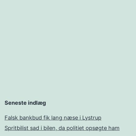
Seneste indlæg
Falsk bankbud fik lang næse i Lystrup
Spritbilist sad i bilen, da politiet opsøgte ham