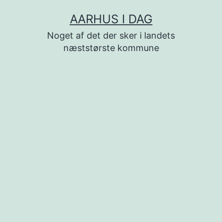
Fortsæt
AARHUS I DAG
til
Noget af det der sker i landets
indhold
næststørste kommune