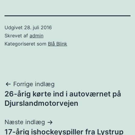
Udgivet
28. juli 2016
Skrevet af
admin
Kategoriseret som
Blå Blink
Indlægsnavigation
Forrige indlæg
26-årig kørte ind i autoværnet på
Djurslandmotorvejen
Næste indlæg
17-årig ishockeyspiller fra Lystrup