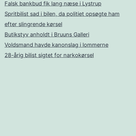
Falsk bankbud fik lang næse i Lystrup
Spritbilist sad i bilen, da politiet opsøgte ham
efter slingrende kørsel
Butikstyv anholdt i Bruuns Galleri
Voldsmand havde kanonslag i lommerne
28-årig bilist sigtet for narkokørsel