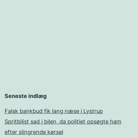
Seneste indlæg
Falsk bankbud fik lang næse i Lystrup
Spritbilist sad i bilen, da politiet opsøgte ham
efter slingrende kørsel