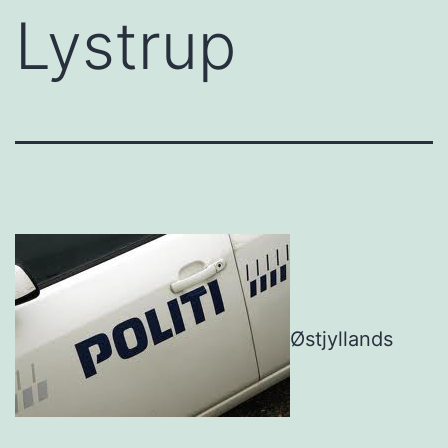
Lystrup
Østjyllands