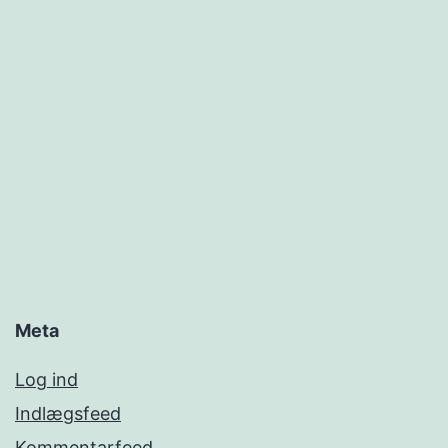
Meta
Log ind
Indlægsfeed
Kommentarfeed