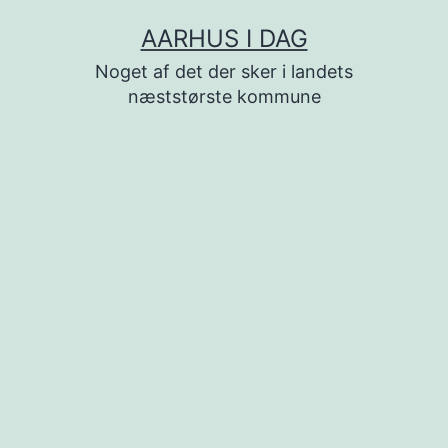
Fortsæt
AARHUS I DAG
til
Noget af det der sker i landets
indhold
næststørste kommune