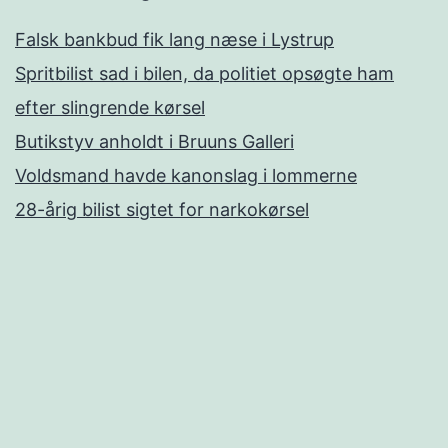
Falsk bankbud fik lang næse i Lystrup
Spritbilist sad i bilen, da politiet opsøgte ham
efter slingrende kørsel
Butikstyv anholdt i Bruuns Galleri
Voldsmand havde kanonslag i lommerne
28-årig bilist sigtet for narkokørsel