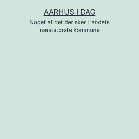
Fortsæt
AARHUS I DAG
til
Noget af det der sker i landets
indhold
næststørste kommune