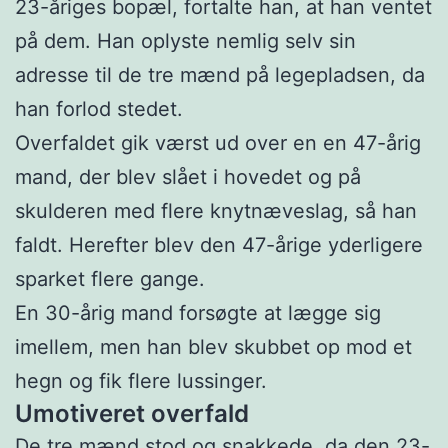
23-åriges bopæl, fortalte han, at han ventet
på dem. Han oplyste nemlig selv sin
adresse til de tre mænd på legepladsen, da
han forlod stedet.
Overfaldet gik værst ud over en en 47-årig
mand, der blev slået i hovedet og på
skulderen med flere knytnæveslag, så han
faldt. Herefter blev den 47-årige yderligere
sparket flere gange.
En 30-årig mand forsøgte at lægge sig
imellem, men han blev skubbet op mod et
hegn og fik flere lussinger.
Umotiveret overfald
De tre mænd stod og snakkede, da den 23-