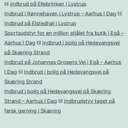
til
Indbrud på Ellebrinken i Lystrup
Indbrud i Rønnehaven i Lystrup – Aarhus I Dag
til
Indbrud på Elstedhøj i Lystrup
Sportsudstyr for en million stjålet fra butik i Egå –
Aarhus I Dag
til
Indbrud i bolig på Hedevangsvej
på Skæring Strand
Indbrud på Johannes Grosens Vej i Egå – Aarhus
I Dag
til
Indbrud i bolig på Hedevangsvej på
Skæring Strand
Indbrud i bolig på Hedevangsvej på Skæring
Strand – Aarhus I Dag
til
Indbrudstyv taget på
fersk gerning i Skæring