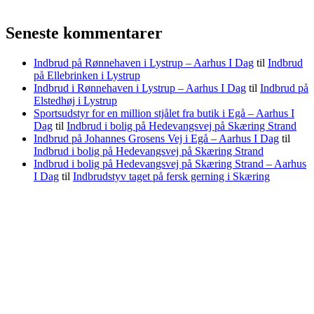
Seneste kommentarer
Indbrud på Rønnehaven i Lystrup – Aarhus I Dag
til
Indbrud
på Ellebrinken i Lystrup
Indbrud i Rønnehaven i Lystrup – Aarhus I Dag
til
Indbrud på
Elstedhøj i Lystrup
Sportsudstyr for en million stjålet fra butik i Egå – Aarhus I
Dag
til
Indbrud i bolig på Hedevangsvej på Skæring Strand
Indbrud på Johannes Grosens Vej i Egå – Aarhus I Dag
til
Indbrud i bolig på Hedevangsvej på Skæring Strand
Indbrud i bolig på Hedevangsvej på Skæring Strand – Aarhus
I Dag
til
Indbrudstyv taget på fersk gerning i Skæring