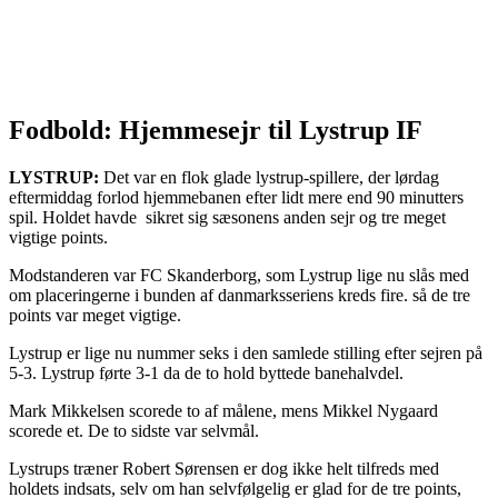
Fodbold: Hjemmesejr til Lystrup IF
LYSTRUP:
Det var en flok glade lystrup-spillere, der lørdag
eftermiddag forlod hjemmebanen efter lidt mere end 90 minutters
spil. Holdet havde sikret sig sæsonens anden sejr og tre meget
vigtige points.
Modstanderen var FC Skanderborg, som Lystrup lige nu slås med
om placeringerne i bunden af danmarksseriens kreds fire. så de tre
points var meget vigtige.
Lystrup er lige nu nummer seks i den samlede stilling efter sejren på
5-3. Lystrup førte 3-1 da de to hold byttede banehalvdel.
Mark Mikkelsen scorede to af målene, mens Mikkel Nygaard
scorede et. De to sidste var selvmål.
Lystrups træner Robert Sørensen er dog ikke helt tilfreds med
holdets indsats, selv om han selvfølgelig er glad for de tre points,