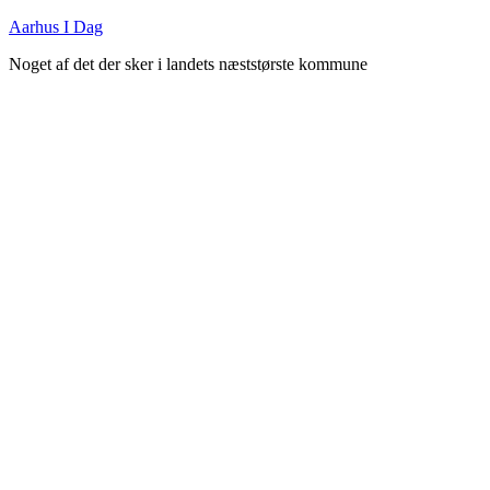
Fortsæt
Aarhus I Dag
til
Noget af det der sker i landets næststørste kommune
indhold