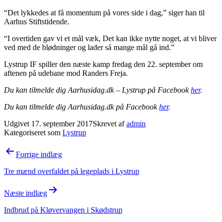
“Det lykkedes at få momentum på vores side i dag,” siger han til
Aarhus Stiftstidende.
“I overtiden gav vi et mål væk, Det kan ikke nytte noget, at vi bliver
ved med de blødninger og lader så mange mål gå ind.”
Lystrup IF spiller den næste kamp fredag den 22. september om
aftenen på udebane mod Randers Freja.
Du kan tilmelde dig Aarhusidag.dk – Lystrup på Facebook
her
.
Du kan tilmelde dig Aarhusidag.dk på Facebook
her
.
Udgivet
17. september 2017
Skrevet af
admin
Kategoriseret som
Lystrup
Indlægsnavigation
Forrige indlæg
Tre mænd overfaldet på legeplads i Lystrup
Næste indlæg
Indbrud på Kløvervangen i Skødstrup