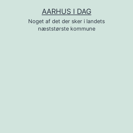
Fortsæt
AARHUS I DAG
til
Noget af det der sker i landets
indhold
næststørste kommune