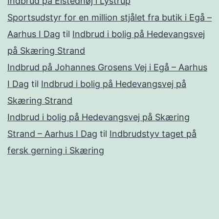
Indbrud på Elstedhøj i Lystrup
Sportsudstyr for en million stjålet fra butik i Egå –
Aarhus I Dag
til
Indbrud i bolig på Hedevangsvej
på Skæring Strand
Indbrud på Johannes Grosens Vej i Egå – Aarhus
I Dag
til
Indbrud i bolig på Hedevangsvej på
Skæring Strand
Indbrud i bolig på Hedevangsvej på Skæring
Strand – Aarhus I Dag
til
Indbrudstyv taget på
fersk gerning i Skæring