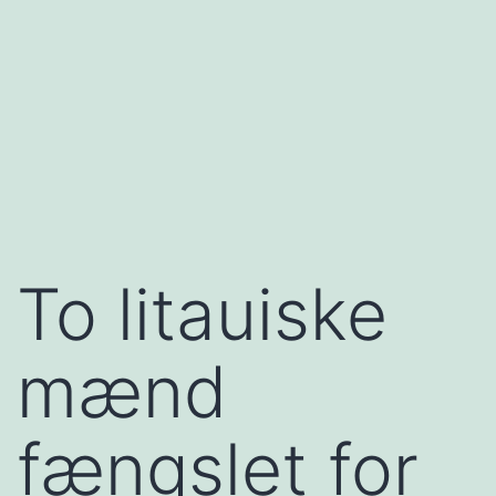
To litauiske
mænd
fængslet for