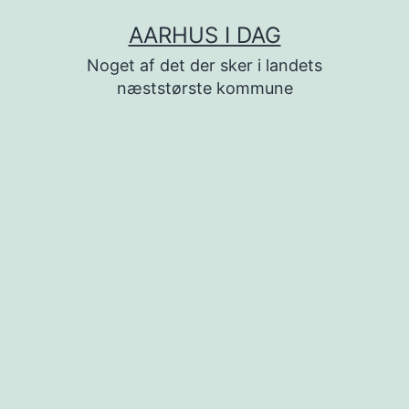
Fortsæt
AARHUS I DAG
til
Noget af det der sker i landets
indhold
næststørste kommune