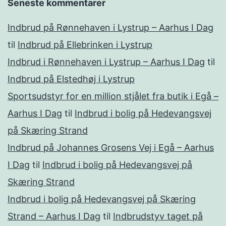
Seneste kommentarer
Indbrud på Rønnehaven i Lystrup – Aarhus I Dag
til
Indbrud på Ellebrinken i Lystrup
Indbrud i Rønnehaven i Lystrup – Aarhus I Dag
til
Indbrud på Elstedhøj i Lystrup
Sportsudstyr for en million stjålet fra butik i Egå –
Aarhus I Dag
til
Indbrud i bolig på Hedevangsvej
på Skæring Strand
Indbrud på Johannes Grosens Vej i Egå – Aarhus
I Dag
til
Indbrud i bolig på Hedevangsvej på
Skæring Strand
Indbrud i bolig på Hedevangsvej på Skæring
Strand – Aarhus I Dag
til
Indbrudstyv taget på