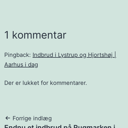
1 kommentar
Pingback:
Indbrud i Lystrup og Hjortshøj |
Aarhus i dag
Der er lukket for kommentarer.
Indlægsnavigation
Forrige indlæg
Endnu et indbrud på Rugmarken i