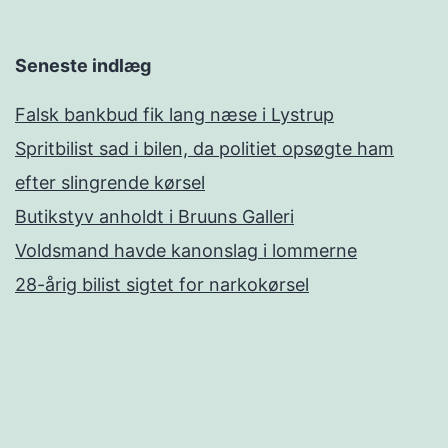
Seneste indlæg
Falsk bankbud fik lang næse i Lystrup
Spritbilist sad i bilen, da politiet opsøgte ham
efter slingrende kørsel
Butikstyv anholdt i Bruuns Galleri
Voldsmand havde kanonslag i lommerne
28-årig bilist sigtet for narkokørsel