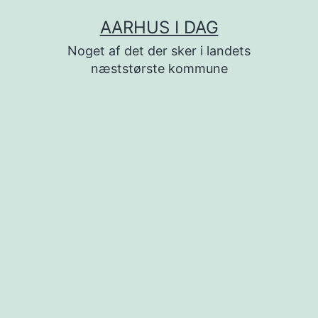
Fortsæt
AARHUS I DAG
til
Noget af det der sker i landets
indhold
næststørste kommune