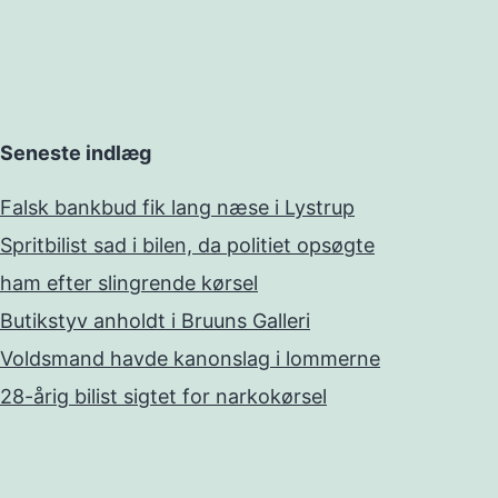
Seneste indlæg
Falsk bankbud fik lang næse i Lystrup
Spritbilist sad i bilen, da politiet opsøgte
ham efter slingrende kørsel
Butikstyv anholdt i Bruuns Galleri
Voldsmand havde kanonslag i lommerne
28-årig bilist sigtet for narkokørsel