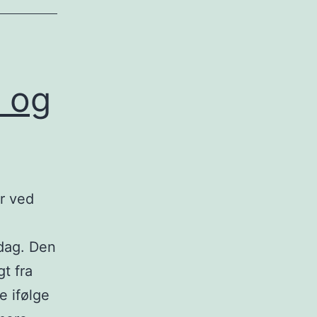
d og
r ved
ndag. Den
gt fra
e ifølge