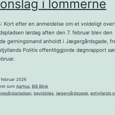
onslag i lommerne
Kort efter en anmeldelse om et voldeligt over
spladsen lørdag aften den 7. februar blev den
de gerningsmand anholdt i Jægergårdsgade, f
stjyllands Politis offentliggjorde døgnrapport s
ebruar.
 februar 2026
eret som
Aarhus
,
Blå Blink
anegårdspladsen
,
bevidstløs
,
jægergårdsgade
,
østjyllands p