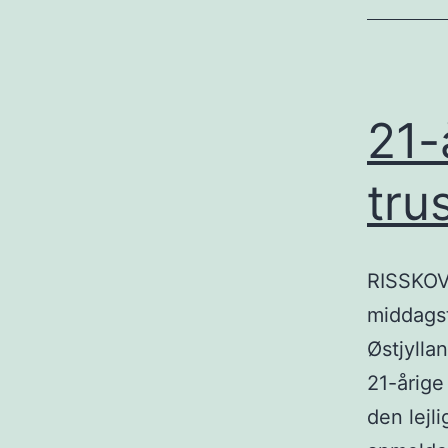
21-
tru
RISSKOV
middagst
Østjylla
21-årige 
den lejl