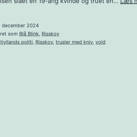
sen slået en 19-årig kvinde og truet en…
Læs 
1. december 2024
eret som
Blå Blink
,
Risskov
tjyllands politi
,
Risskov
,
trusler med kniv
,
vold