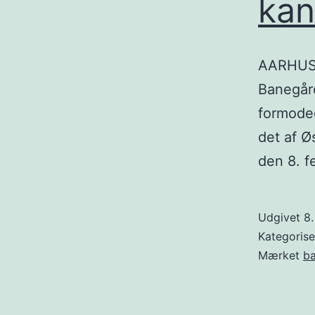
kan
AARHUS: 
Banegård
formode
det af Ø
den 8. f
Udgivet
8.
Kategoris
Mærket
b