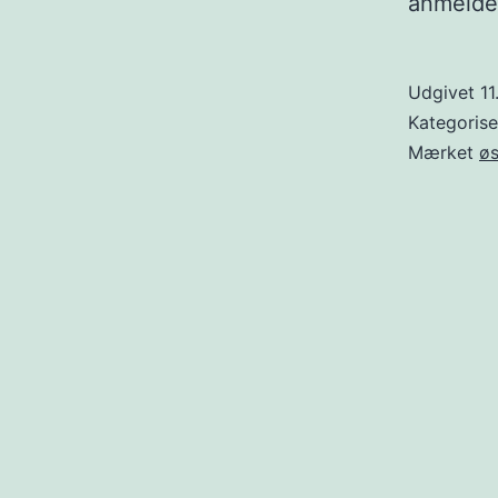
anmeldel
Udgivet
1
Kategoris
Mærket
øs