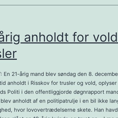
årig anholdt for vol
sler
: En 21-årig mand blev søndag den 8. decembe
id anholdt i Risskov for trusler og vold, oplyser
nds Politi i den offentliggjorde døgnrapport ma
blev anholdt af en politipatrulje i en bil ikke lan
ighed, hvor lovovertrædelserne skete. Han havd