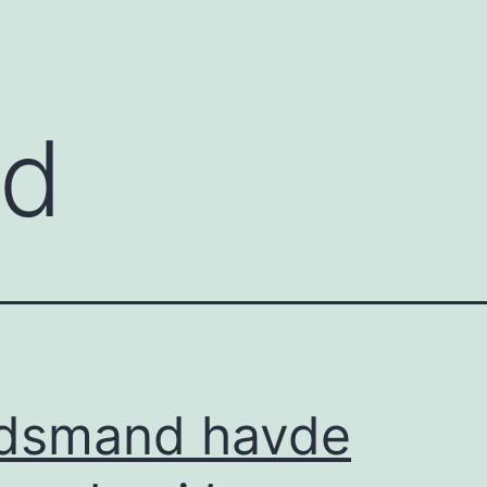
ld
dsmand havde