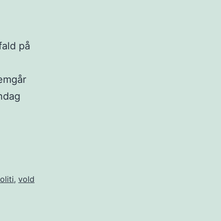
fald på
remgår
øndag
oliti
,
vold