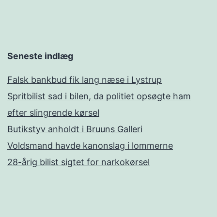
Seneste indlæg
Falsk bankbud fik lang næse i Lystrup
Spritbilist sad i bilen, da politiet opsøgte ham
efter slingrende kørsel
Butikstyv anholdt i Bruuns Galleri
Voldsmand havde kanonslag i lommerne
28-årig bilist sigtet for narkokørsel