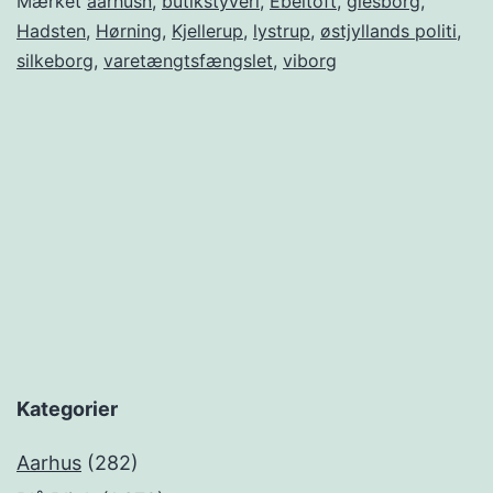
Mærket
aarhusn
,
butikstyveri
,
Ebeltoft
,
glesborg
,
Hadsten
,
Hørning
,
Kjellerup
,
lystrup
,
østjyllands politi
,
silkeborg
,
varetængtsfængslet
,
viborg
Kategorier
Aarhus
(282)