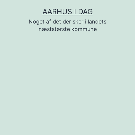
Fortsæt
AARHUS I DAG
til
Noget af det der sker i landets
indhold
næststørste kommune