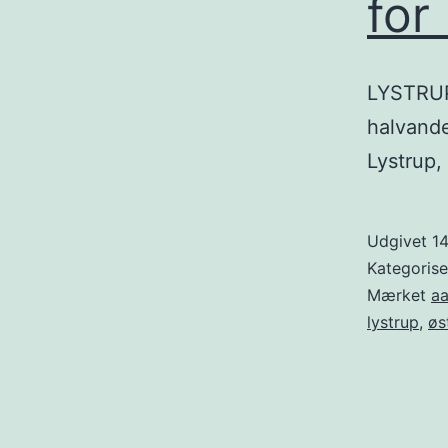
for
LYSTRUP:
halvande
Lystrup,
Udgivet
1
Kategoris
Mærket
aa
lystrup
,
øs