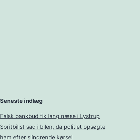
Seneste indlæg
Falsk bankbud fik lang næse i Lystrup
Spritbilist sad i bilen, da politiet opsøgte
ham efter slingrende kørsel