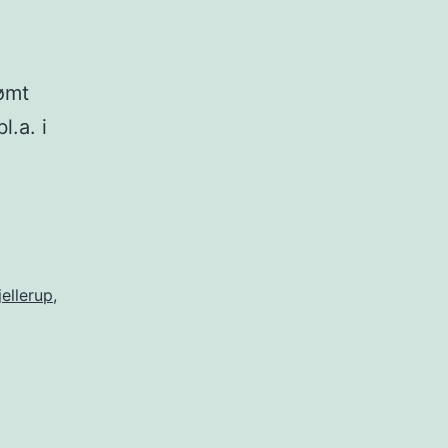
ømt
l.a. i
.
jellerup
,