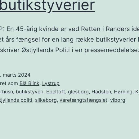
 butikstyverier
 En 45-årig kvinde er ved Retten i Randers id
t års fængsel for en lang række butikstyverier b
 skriver Østjyllands Politi i en pressemeddelelse
4. marts 2024
eret som
Blå Blink
,
Lystrup
rhusn
,
butikstyveri
,
Ebeltoft
,
glesborg
,
Hadsten
,
Hørning
,
K
tjyllands politi
,
silkeborg
,
varetængtsfængslet
,
viborg