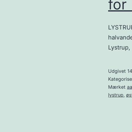
for
LYSTRUP:
halvande
Lystrup,
Udgivet
1
Kategoris
Mærket
aa
lystrup
,
øs