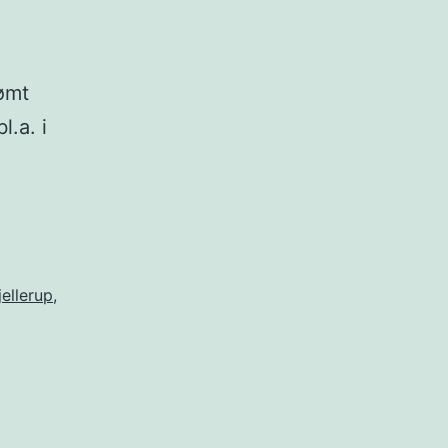
ømt
l.a. i
.
jellerup
,