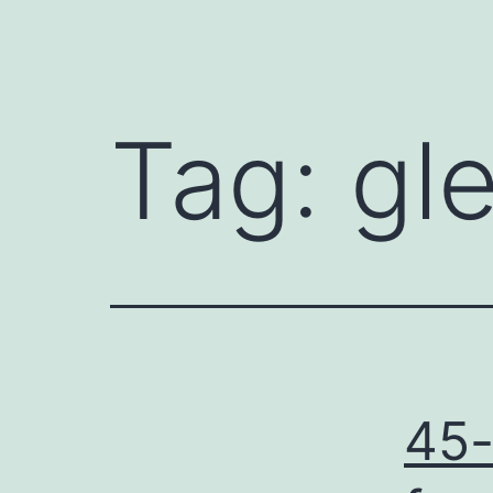
Tag:
gl
45-