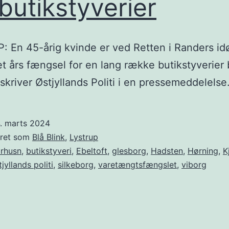
 butikstyverier
 En 45-årig kvinde er ved Retten i Randers id
t års fængsel for en lang række butikstyverier b
 skriver Østjyllands Politi i en pressemeddelelse
4. marts 2024
eret som
Blå Blink
,
Lystrup
rhusn
,
butikstyveri
,
Ebeltoft
,
glesborg
,
Hadsten
,
Hørning
,
K
tjyllands politi
,
silkeborg
,
varetængtsfængslet
,
viborg