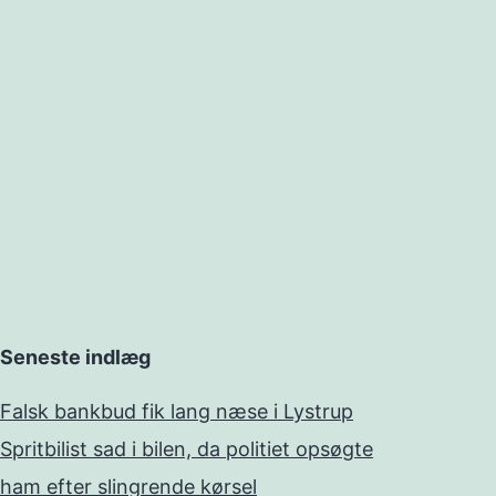
Seneste indlæg
Falsk bankbud fik lang næse i Lystrup
Spritbilist sad i bilen, da politiet opsøgte
ham efter slingrende kørsel