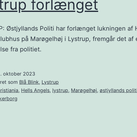
trup forlænget
 Østjyllands Politi har forlænget lukningen af 
lubhus på Marøgelhøj i Lystrup, fremgår det af 
se fra politiet.
3. oktober 2023
eret som
Blå Blink
,
Lystrup
ristiania
,
Hells Angels
,
lystrup
,
Marøgelhøj
,
østjyllands polit
kerborg