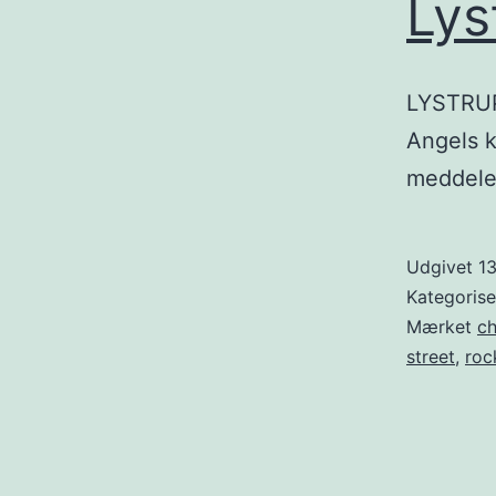
Lys
LYSTRUP:
Angels k
meddelel
Udgivet
1
Kategoris
Mærket
ch
street
,
roc