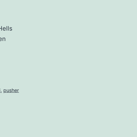
Hells
en
i
,
pusher