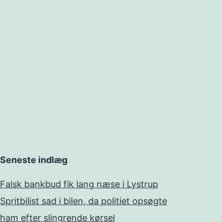
Seneste indlæg
Falsk bankbud fik lang næse i Lystrup
Spritbilist sad i bilen, da politiet opsøgte
ham efter slingrende kørsel