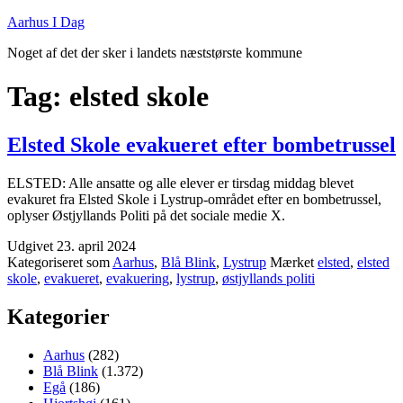
Fortsæt
Aarhus I Dag
til
Noget af det der sker i landets næststørste kommune
indhold
Tag:
elsted skole
Elsted Skole evakueret efter bombetrussel
ELSTED: Alle ansatte og alle elever er tirsdag middag blevet
evakuret fra Elsted Skole i Lystrup-området efter en bombetrussel,
oplyser Østjyllands Politi på det sociale medie X.
Udgivet
23. april 2024
Kategoriseret som
Aarhus
,
Blå Blink
,
Lystrup
Mærket
elsted
,
elsted
skole
,
evakueret
,
evakuering
,
lystrup
,
østjyllands politi
Kategorier
Aarhus
(282)
Blå Blink
(1.372)
Egå
(186)