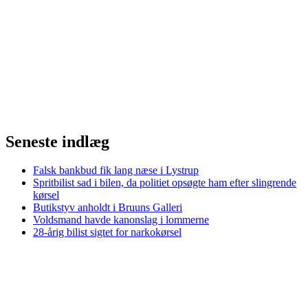
Seneste indlæg
Falsk bankbud fik lang næse i Lystrup
Spritbilist sad i bilen, da politiet opsøgte ham efter slingrende
kørsel
Butikstyv anholdt i Bruuns Galleri
Voldsmand havde kanonslag i lommerne
28-årig bilist sigtet for narkokørsel