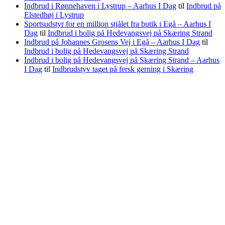
Indbrud i Rønnehaven i Lystrup – Aarhus I Dag
til
Indbrud på
Elstedhøj i Lystrup
Sportsudstyr for en million stjålet fra butik i Egå – Aarhus I
Dag
til
Indbrud i bolig på Hedevangsvej på Skæring Strand
Indbrud på Johannes Grosens Vej i Egå – Aarhus I Dag
til
Indbrud i bolig på Hedevangsvej på Skæring Strand
Indbrud i bolig på Hedevangsvej på Skæring Strand – Aarhus
I Dag
til
Indbrudstyv taget på fersk gerning i Skæring