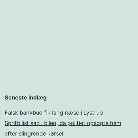
Seneste indlæg
Falsk bankbud fik lang næse i Lystrup
Spritbilist sad i bilen, da politiet opsøgte ham
efter slingrende kørsel