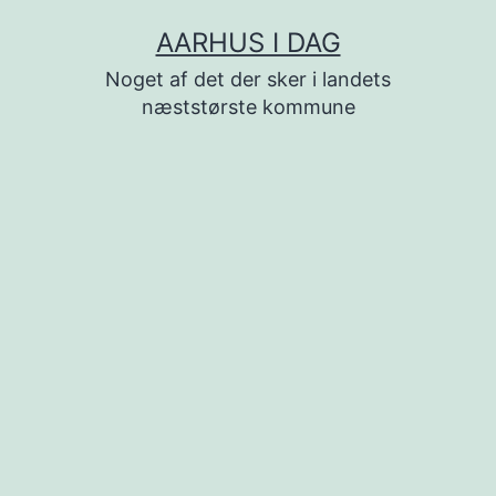
Fortsæt
AARHUS I DAG
til
Noget af det der sker i landets
indhold
næststørste kommune