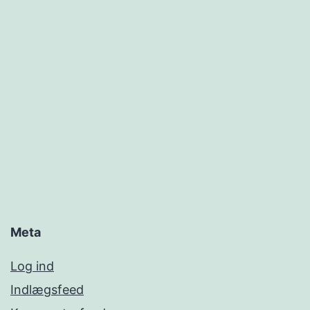
Meta
Log ind
Indlægsfeed