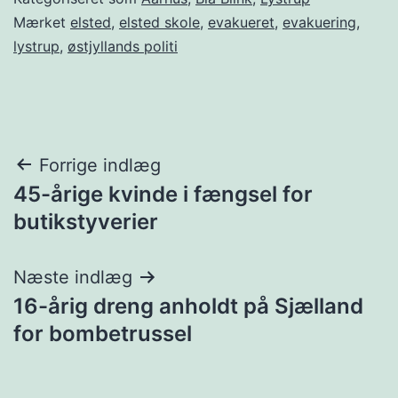
Mærket
elsted
,
elsted skole
,
evakueret
,
evakuering
,
lystrup
,
østjyllands politi
Indlægsnavigation
Forrige indlæg
45-årige kvinde i fængsel for
butikstyverier
Næste indlæg
16-årig dreng anholdt på Sjælland
for bombetrussel