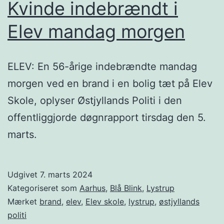
Kvinde indebrændt i
Elev mandag morgen
ELEV: En 56-årige indebrændte mandag
morgen ved en brand i en bolig tæt på Elev
Skole, oplyser Østjyllands Politi i den
offentliggjorde døgnrapport tirsdag den 5.
marts.
Udgivet
7. marts 2024
Kategoriseret som
Aarhus
,
Blå Blink
,
Lystrup
Mærket
brand
,
elev
,
Elev skole
,
lystrup
,
østjyllands
politi