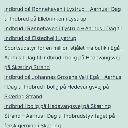
Indbrud på Rønnehaven i Lystrup – Aarhus I Dag
til
Indbrud på Ellebrinken i Lystrup
Indbrud i Rønnehaven i Lystrup – Aarhus I Dag
til
Indbrud på Elstedhøj i Lystrup
Sportsudstyr for en million stjålet fra butik i Egå –
Aarhus I Dag
til
Indbrud i bolig på Hedevangsvej
på Skæring Strand
Indbrud på Johannes Grosens Vej i Egå – Aarhus
I Dag
til
Indbrud i bolig på Hedevangsvej på
Skæring Strand
Indbrud i bolig på Hedevangsvej på Skæring
Strand – Aarhus I Dag
til
Indbrudstyv taget på
fersk gerning i Skæring