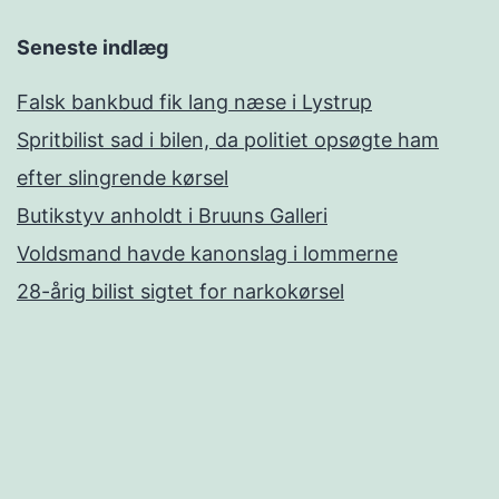
Seneste indlæg
Falsk bankbud fik lang næse i Lystrup
Spritbilist sad i bilen, da politiet opsøgte ham
efter slingrende kørsel
Butikstyv anholdt i Bruuns Galleri
Voldsmand havde kanonslag i lommerne
28-årig bilist sigtet for narkokørsel