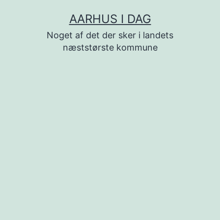
Fortsæt
AARHUS I DAG
til
Noget af det der sker i landets
indhold
næststørste kommune