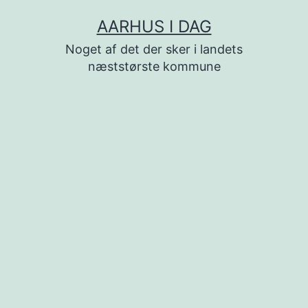
Fortsæt
AARHUS I DAG
til
Noget af det der sker i landets
indhold
næststørste kommune