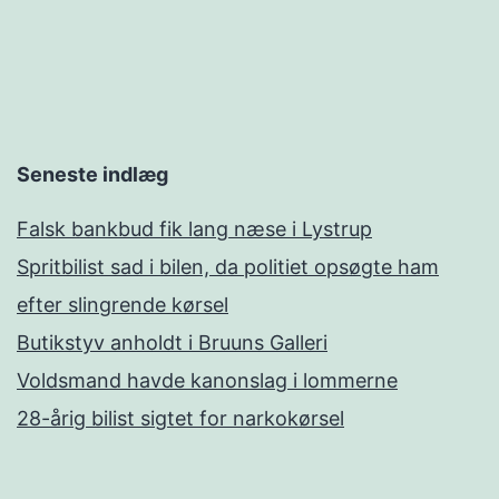
Seneste indlæg
Falsk bankbud fik lang næse i Lystrup
Spritbilist sad i bilen, da politiet opsøgte ham
efter slingrende kørsel
Butikstyv anholdt i Bruuns Galleri
Voldsmand havde kanonslag i lommerne
28-årig bilist sigtet for narkokørsel