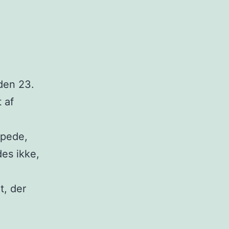
den 23.
 af
ppede,
es ikke,
t, der