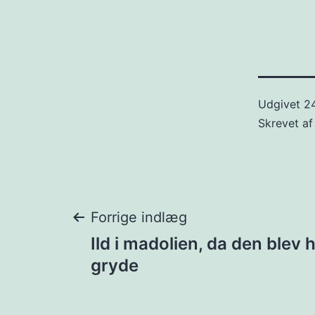
Udgivet
2
Skrevet a
Indlægsnavigat
Forrige indlæg
Ild i madolien, da den blev 
gryde