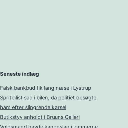
Seneste indlæg
Falsk bankbud fik lang næse i Lystrup
Spritbilist sad i bilen, da politiet opsøgte
ham efter slingrende kørsel
Butikstyv anholdt i Bruuns Galleri
Voldsmand havde kanonslag i lommerne