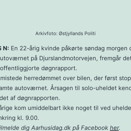
Arkivfoto: Østjyllands Politi
 N:
En 22-årig kvinde påkørte søndag morgen 
utoværnet på Djurslandmotorvejen, fremgår det
s offentliggjorte døgnrapport.
mistede herredømmet over bilen, der først sto
amte autoværnet. Årsagen til solo-uheldet kend
det af døgnrapporten.
rige kom umiddelbart ikke noget til ved uhelde
kring kl. 9.00.
tilmelde dig Aarhusidag.dk på Facebook
her
.