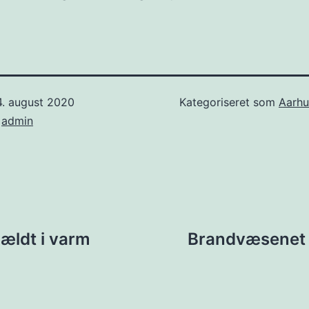
4. august 2020
Kategoriseret som
Aarhu
f
admin
ion
hældt i varm
Brandvæsenet s