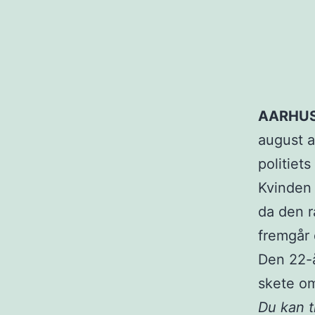
AARHUS
august a
politiet
Kvinden 
da den r
fremgår 
Den 22-å
skete om
Du kan 