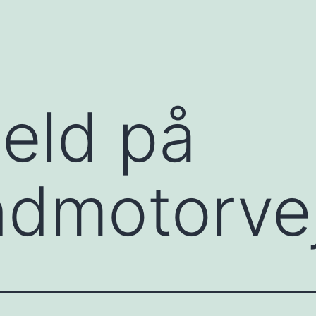
eld på
ndmotorve