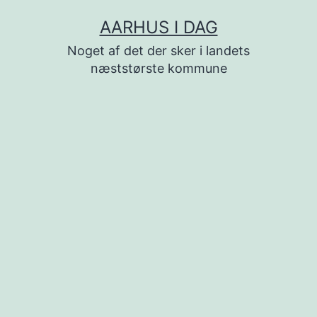
Fortsæt
AARHUS I DAG
til
Noget af det der sker i landets
indhold
næststørste kommune