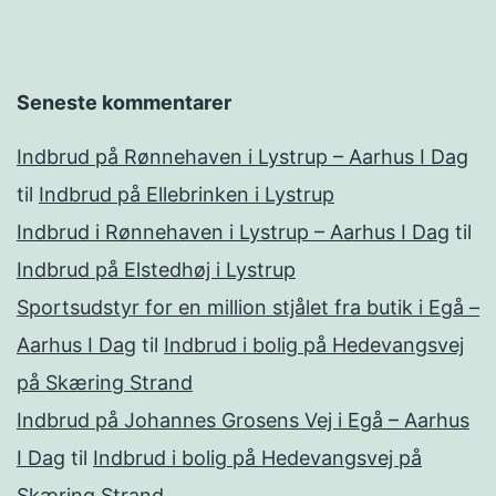
Seneste kommentarer
Indbrud på Rønnehaven i Lystrup – Aarhus I Dag
til
Indbrud på Ellebrinken i Lystrup
Indbrud i Rønnehaven i Lystrup – Aarhus I Dag
til
Indbrud på Elstedhøj i Lystrup
Sportsudstyr for en million stjålet fra butik i Egå –
Aarhus I Dag
til
Indbrud i bolig på Hedevangsvej
på Skæring Strand
Indbrud på Johannes Grosens Vej i Egå – Aarhus
I Dag
til
Indbrud i bolig på Hedevangsvej på
Skæring Strand