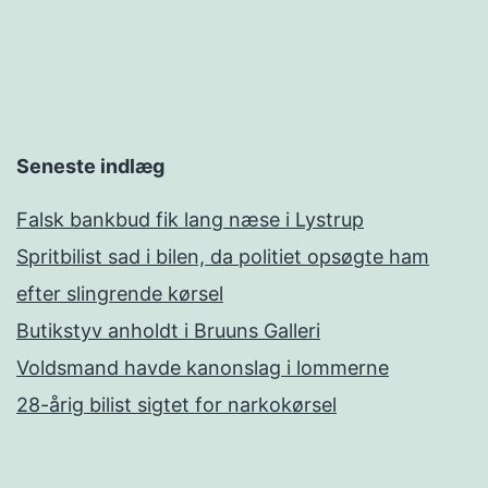
Seneste indlæg
Falsk bankbud fik lang næse i Lystrup
Spritbilist sad i bilen, da politiet opsøgte ham
efter slingrende kørsel
Butikstyv anholdt i Bruuns Galleri
Voldsmand havde kanonslag i lommerne
28-årig bilist sigtet for narkokørsel